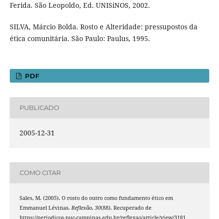
Ferida. São Leopoldo, Ed. UNISiNOS, 2002.
SILVA, Márcio Bolda. Rosto e Alteridade: pressupostos da
ética comunitária. São Paulo: Paulus, 1995.
PDF
PUBLICADO
2005-12-31
COMO CITAR
Sales, M. (2005). O rosto do outro como fundamento ético em
Emmanuel Lévinas.
Reflexão
,
30
(88). Recuperado de
https://periodicos.puc-campinas.edu.br/reflexao/article/view/3181