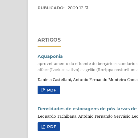
PUBLICADO:
2009-12-31
ARTIGOS
Aquaponia
aproveitamento do efluente do berçário secundári
alface (Lactuca sativa) e agrião (Rorippa nasturtium
Daniela Castellani, Antonio Fernando Monteiro Cam
PDF
Densidades de estocagens de pós-larvas de t
Leonardo Tachibana, Antônio Fernando Gervásio Leo
PDF