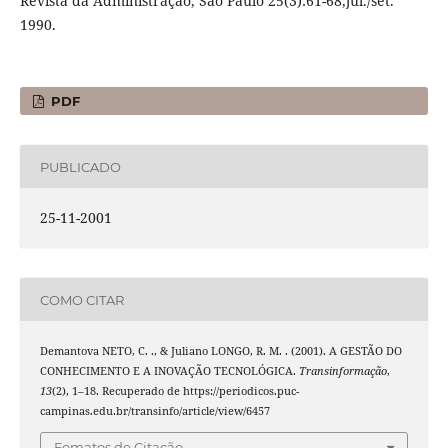
Revista da Administração, São Paulo 25(3):61-68,jul./set.
1990.
PDF
PUBLICADO
25-11-2001
COMO CITAR
Demantova NETO, C. ., & Juliano LONGO, R. M. . (2001). A GESTÃO DO
CONHECIMENTO E A INOVAÇÃO TECNOLÓGICA.
Transinformação
,
13
(2), 1–18. Recuperado de https://periodicos.puc-
campinas.edu.br/transinfo/article/view/6457
Fomatos de Citação