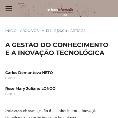
INÍCIO
/
ARQUIVOS
/
V. 13 N. 2 (2001)
/
ARTIGOS
A GESTÃO DO CONHECIMENTO
E A INOVAÇÃO TECNOLÓGICA
Carlos Demantova NETO
CPqD
Rose Mary Juliano LONGO
CPqD
gestão do conhecimento, inovação
Palavras-chave:
tecnológica, transferência de tecnologia