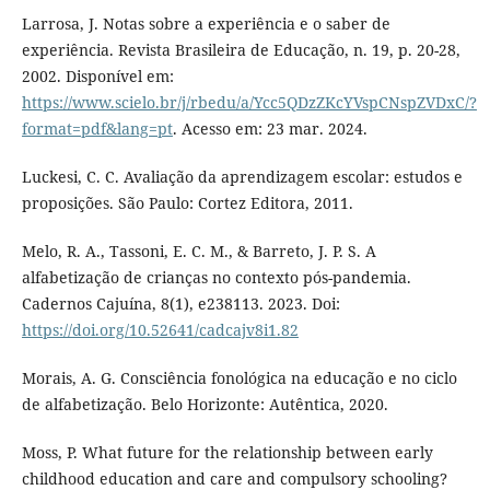
Larrosa, J. Notas sobre a experiência e o saber de
experiência. Revista Brasileira de Educação, n. 19, p. 20-28,
2002. Disponível em:
https://www.scielo.br/j/rbedu/a/Ycc5QDzZKcYVspCNspZVDxC/?
format=pdf&lang=pt
. Acesso em: 23 mar. 2024.
Luckesi, C. C. Avaliação da aprendizagem escolar: estudos e
proposições. São Paulo: Cortez Editora, 2011.
Melo, R. A., Tassoni, E. C. M., & Barreto, J. P. S. A
alfabetização de crianças no contexto pós-pandemia.
Cadernos Cajuína, 8(1), e238113. 2023. Doi:
https://doi.org/10.52641/cadcajv8i1.82
Morais, A. G. Consciência fonológica na educação e no ciclo
de alfabetização. Belo Horizonte: Autêntica, 2020.
Moss, P. What future for the relationship between early
childhood education and care and compulsory schooling?