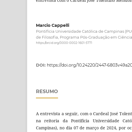
entrevista com o Cardeal José Tolentino Mendo
Marcio Cappelli
Pontifícia Universidade Católica de Campinas (
de Filosofia, Programa Pós-Graduação em Ciência
https://orcid.org/0000-0002-1601-5771
DOI:
https://doi.org/10.24220/2447-6803v49a2
RESUMO
A entrevista a seguir, com o Cardeal José Tole
na reitoria da Pontifícia Universidade Cat
Campinas), no dia 07 de março de 2024, por oca