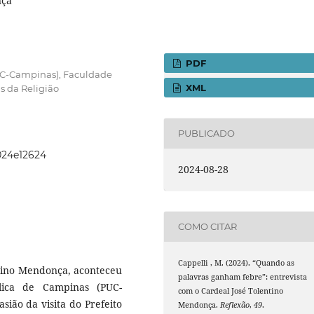
nça
PDF
PUC-Campinas), Faculdade
XML
s da Religião
PUBLICADO
024e12624
2024-08-28
COMO CITAR
Cappelli , M. (2024). “Quando as
ntino Mendonça, aconteceu
palavras ganham febre”: entrevista
ólica de Campinas (PUC-
com o Cardeal José Tolentino
sião da visita do Prefeito
Mendonça.
Reflexão
,
49
.