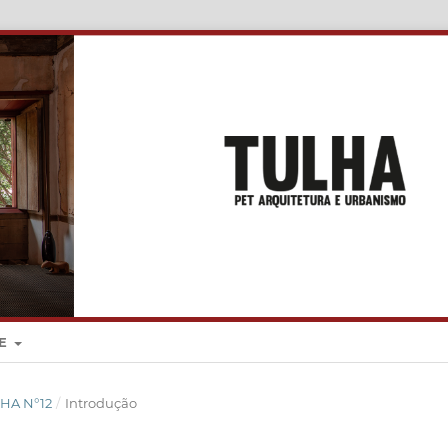
RE
ULHA N°12
/
Introdução