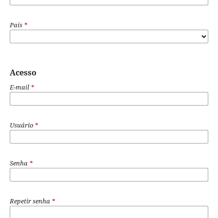
País
*
Acesso
E-mail
*
Usuário
*
Senha
*
Repetir senha
*