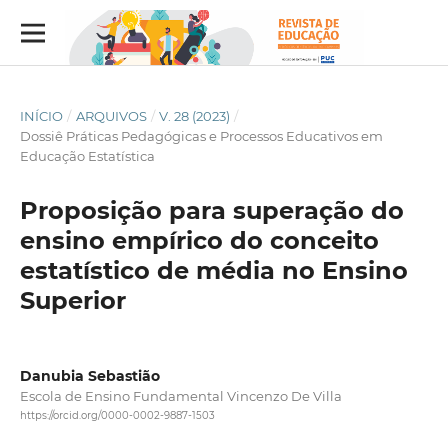
INÍCIO
/
ARQUIVOS
/
V. 28 (2023)
/
Dossiê Práticas Pedagógicas e Processos Educativos em
Educação Estatística
Proposição para superação do
ensino empírico do conceito
estatístico de média no Ensino
Superior
Danubia Sebastião
Escola de Ensino Fundamental Vincenzo De Villa
https://orcid.org/0000-0002-9887-1503