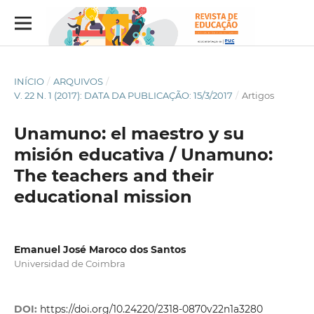
INÍCIO
/
ARQUIVOS
/
V. 22 N. 1 (2017): DATA DA PUBLICAÇÃO: 15/3/2017
/
Artigos
Unamuno: el maestro y su
misión educativa / Unamuno:
The teachers and their
educational mission
Emanuel José Maroco dos Santos
Universidad de Coimbra
DOI:
https://doi.org/10.24220/2318-0870v22n1a3280