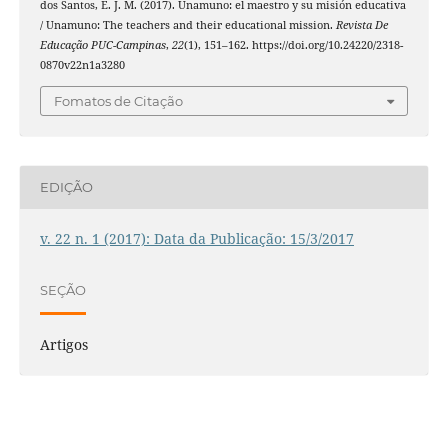
dos Santos, E. J. M. (2017). Unamuno: el maestro y su misión educativa
/ Unamuno: The teachers and their educational mission.
Revista De
Educação PUC-Campinas
,
22
(1), 151–162. https://doi.org/10.24220/2318-
0870v22n1a3280
Fomatos de Citação
EDIÇÃO
v. 22 n. 1 (2017): Data da Publicação: 15/3/2017
SEÇÃO
Artigos