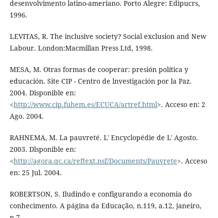
desenvolvimento latino-ameriano. Porto Alegre: Edipucrs,
1996.
LEVITAS, R. The inclusive society? Social exclusion and New
Labour. London:Macmillan Press Ltd, 1998.
MESA, M. Otras formas de cooperar: presión política y
educación. Site CIP - Centro de lnvestigación por la Paz.
2004. Disponible en:
<
http://www.cip.fuhem.es/ECUCA/artref.html
>. Acceso en: 2
Ago. 2004.
RAHNEMA, M. La pauvreté. L' Encyclopédie de L' Agosto.
2003. Dlsponible en:
<
http://agora.qc.ca/reftext.nsf/Documents/Pauvrete
>. Acceso
en: 25 Jul. 2004.
ROBERTSON, S. Iludindo e configurando a economia do
conhecimento. A página da Educação, n.119, a.12, janeiro,
p.7.