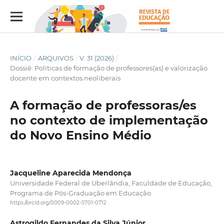
INÍCIO
/
ARQUIVOS
/
V. 31 (2026)
/
Dossiê: Políticas de formação de professores(as) e valorização
docente em contextos neoliberais
A formação de professoras/es
no contexto de implementação
do Novo Ensino Médio
Jacqueline Aparecida Mendonça
Universidade Federal de Uberlândia, Faculdade de Educação,
Programa de Pós-Graduação em Educação.
https://orcid.org/0009-0002-5701-0712
Astrogildo Fernandes da Silva Júnior