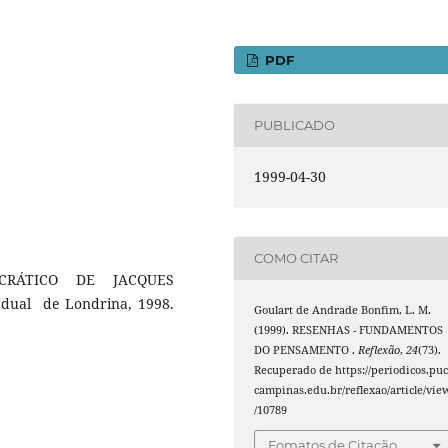
PDF
PUBLICADO
1999-04-30
COMO CITAR
RÁTICO DE JACQUES
adual de Londrina, 1998.
Goulart de Andrade Bonfim, L. M.
(1999). RESENHAS - FUNDAMENTOS
DO PENSAMENTO .
Reflexão
,
24
(73).
Recuperado de https://periodicos.puc
campinas.edu.br/reflexao/article/vie
/10789
Fomatos de Citação