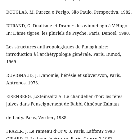
DOUGLAS, M. Pureza e Perigo. São Paulo, Perspectiva, 1982.
DURAND, G. Dualisme et Drame: des winnebago à V Hugo.
In: L’âme tigrée, les pluriels de Psyche. Paris, Denoel, 1980.
Les structures anthropologiques de l’imaginaire:
introduction à l’archétypologie gènérale. Paris, Dunod,
1969.
DUVIGNAUD, J. L’anomie, hérésie et subversvon, Paris,
Antropos, 1973.
EISENBERG, J./Steinsaltz A. Le chandelier d’or: les fétes
juives dans l’enseignement de Rabbi Chnéour Zalman
de Lady. Paris, Verdier, 1988.
FRAZER, J. Le rameau d’Or v. 3. Paris, Laffont? 1983
GIRARD, R. Le bouc émissaire. Paris, Grasset7 1982