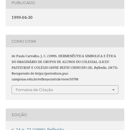
PUBLICADO
1999-04-30
COMO CITAR
de Paula Carvalho, J. C. (1999). HERMENÊUTICA SIMBOLICA E ÉTICA
DO IMAGINÁRIO DE GRUPOS DE ALUNOS DO COLEGIAL (LICEU
PASTEUR/SP E COLÉGIO IAVNE BEITH CHINU/SP) (II).
Reflexão
,
24
(73).
Recuperado de https://periodicos.puc-
campinas.edu.br/reflexao/article/view/10788
Fomatos de Citação
EDIÇÃO
v. 24 n. 73 (1999): Reflexão