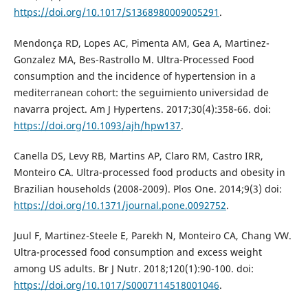
https://doi.org/10.1017/S1368980009005291
.
Mendonça RD, Lopes AC, Pimenta AM, Gea A, Martinez-
Gonzalez MA, Bes-Rastrollo M. Ultra-Processed Food
consumption and the incidence of hypertension in a
mediterranean cohort: the seguimiento universidad de
navarra project. Am J Hypertens. 2017;30(4):358-66. doi:
https://doi.org/10.1093/ajh/hpw137
.
Canella DS, Levy RB, Martins AP, Claro RM, Castro IRR,
Monteiro CA. Ultra-processed food products and obesity in
Brazilian households (2008-2009). Plos One. 2014;9(3) doi:
https://doi.org/10.1371/journal.pone.0092752
.
Juul F, Martinez-Steele E, Parekh N, Monteiro CA, Chang VW.
Ultra-processed food consumption and excess weight
among US adults. Br J Nutr. 2018;120(1):90-100. doi:
https://doi.org/10.1017/S0007114518001046
.