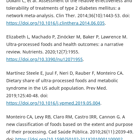
Doxani C, et al. Assessment of the relative effectiveness and
tolerability of treatments of type 2 diabetes mellitus: a
network meta-analysis. Clin Ther. 2014;36(10):1443-53. doi:
https://doi.org/10.1016/j.clinthera.2014.06.035
.
Elizabeth L, Machado P, Zinöcker M, Baker P, Lawrence M.
Ultra-processed foods and health outcomes: a narrative
review. Nutrients. 2020;12(7):1955.
https://doi.org/10.3390/nu12071955
.
Martínez Steele E, Juul F, Neri D, Rauber F, Monteiro CA.
Dietary share of ultra-processed foods and metabolic
syndrome in the US adult population. Prev Med.
2019;125:40-48. doi:
https://doi.org/10.1016/j.ypmed.2019.05.004
.
Monteiro CA, Levy RB, Claro RM, Castro IRR, Cannon G. A
new classification of foods based on the extent and purpose
of their processing. Cad Saúde Pública. 2010;26(11):2039-49.
doi:
https://doi.org/10.1590/S0102-311X2010001100002
.