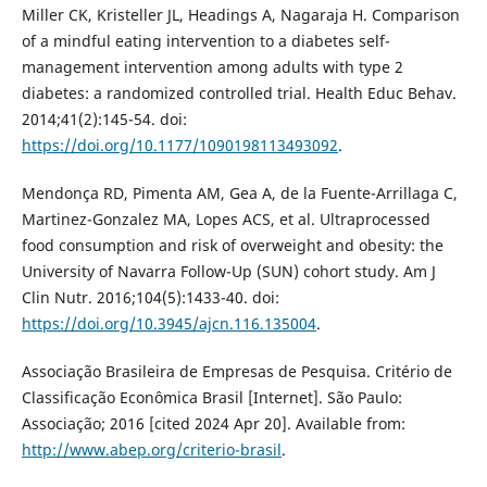
Miller CK, Kristeller JL, Headings A, Nagaraja H. Comparison
of a mindful eating intervention to a diabetes self-
management intervention among adults with type 2
diabetes: a randomized controlled trial. Health Educ Behav.
2014;41(2):145-54. doi:
https://doi.org/10.1177/1090198113493092
.
Mendonça RD, Pimenta AM, Gea A, de la Fuente-Arrillaga C,
Martinez-Gonzalez MA, Lopes ACS, et al. Ultraprocessed
food consumption and risk of overweight and obesity: the
University of Navarra Follow-Up (SUN) cohort study. Am J
Clin Nutr. 2016;104(5):1433-40. doi:
https://doi.org/10.3945/ajcn.116.135004
.
Associação Brasileira de Empresas de Pesquisa. Critério de
Classificação Econômica Brasil [Internet]. São Paulo:
Associação; 2016 [cited 2024 Apr 20]. Available from:
http://www.abep.org/criterio-brasil
.