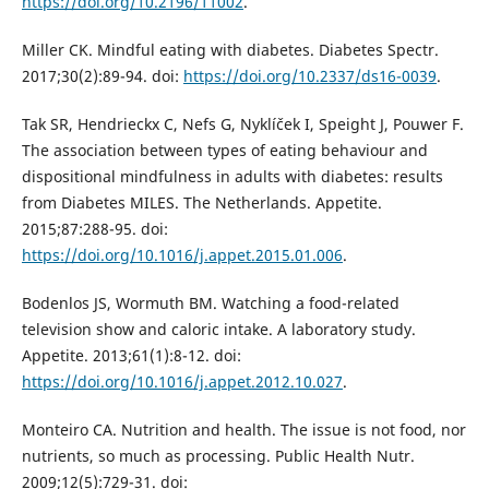
https://doi.org/10.2196/11002
.
Miller CK. Mindful eating with diabetes. Diabetes Spectr.
2017;30(2):89-94. doi:
https://doi.org/10.2337/ds16-0039
.
Tak SR, Hendrieckx C, Nefs G, Nyklíček I, Speight J, Pouwer F.
The association between types of eating behaviour and
dispositional mindfulness in adults with diabetes: results
from Diabetes MILES. The Netherlands. Appetite.
2015;87:288-95. doi:
https://doi.org/10.1016/j.appet.2015.01.006
.
Bodenlos JS, Wormuth BM. Watching a food-related
television show and caloric intake. A laboratory study.
Appetite. 2013;61(1):8-12. doi:
https://doi.org/10.1016/j.appet.2012.10.027
.
Monteiro CA. Nutrition and health. The issue is not food, nor
nutrients, so much as processing. Public Health Nutr.
2009;12(5):729-31. doi: