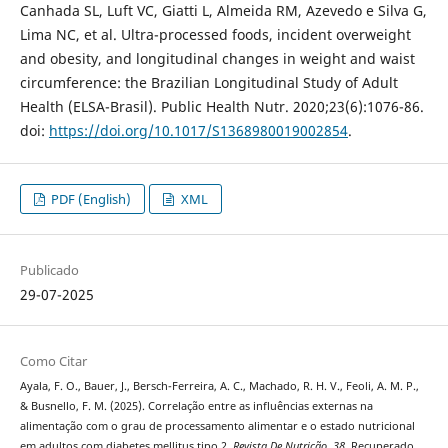
Canhada SL, Luft VC, Giatti L, Almeida RM, Azevedo e Silva G,
Lima NC, et al. Ultra-processed foods, incident overweight
and obesity, and longitudinal changes in weight and waist
circumference: the Brazilian Longitudinal Study of Adult
Health (ELSA-Brasil). Public Health Nutr. 2020;23(6):1076-86.
doi:
https://doi.org/10.1017/S1368980019002854
.
PDF (English)
XML
Publicado
29-07-2025
Como Citar
Ayala, F. O., Bauer, J., Bersch-Ferreira, A. C., Machado, R. H. V., Feoli, A. M. P.,
& Busnello, F. M. (2025). Correlação entre as influências externas na
alimentação com o grau de processamento alimentar e o estado nutricional
em adultos com diabetes mellitus tipo 2.
Revista De Nutrição
,
38
. Recuperado