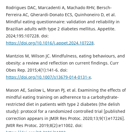
Rodrigues DAC, Marcadenti A, Machado RHV, Bersch-
Ferreira AC, Gherardi-Donato ECS, Quinhoneiro D, et al.
Mindful eating questionnaire: validation and reliability in
Brazilian adults with type 2 diabetes mellitus. Appetite.
2024;195:107228. doi:
https://doi.org/10.1016/j.appet.2024.107228
.
Mantzios M, Wilson JC. Mindfulness, eating behaviours, and
obesity: a review and reflection on current findings. Curr
Obes Rep. 2015;4(1):141-6. doi:
https://doi.org/10.1007/s13679-014-0131-x
.
Mason AE, Saslow L, Moran PJ, et al. Examining the effects of
mindful eating training on adherence to a carbohydrate-
restricted diet in patients with type 2 diabetes (the delish
study): protocol for a randomized controlled trial [published
correction appears in JMIR Res Protoc. 2020;13;9(1):e17226].
JMIR Res Protoc. 2019;8(2):e11002. doi: