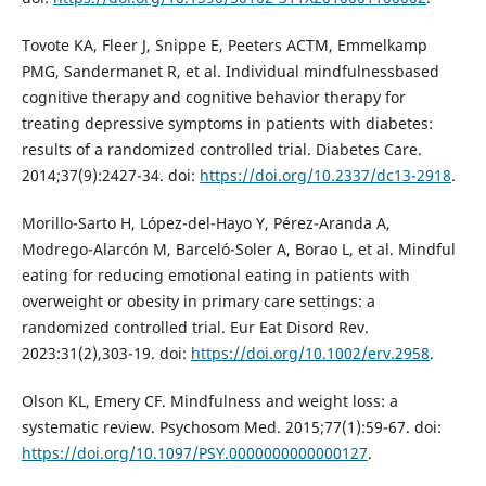
Tovote KA, Fleer J, Snippe E, Peeters ACTM, Emmelkamp
PMG, Sandermanet R, et al. Individual mindfulnessbased
cognitive therapy and cognitive behavior therapy for
treating depressive symptoms in patients with diabetes:
results of a randomized controlled trial. Diabetes Care.
2014;37(9):2427-34. doi:
https://doi.org/10.2337/dc13-2918
.
Morillo-Sarto H, López-del-Hayo Y, Pérez-Aranda A,
Modrego-Alarcón M, Barceló-Soler A, Borao L, et al. Mindful
eating for reducing emotional eating in patients with
overweight or obesity in primary care settings: a
randomized controlled trial. Eur Eat Disord Rev.
2023:31(2),303-19. doi:
https://doi.org/10.1002/erv.2958
.
Olson KL, Emery CF. Mindfulness and weight loss: a
systematic review. Psychosom Med. 2015;77(1):59-67. doi:
https://doi.org/10.1097/PSY.0000000000000127
.