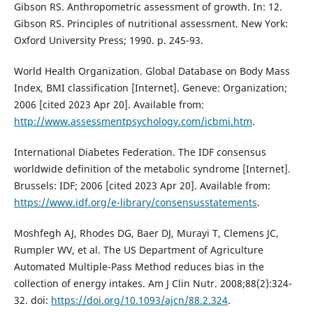
Gibson RS. Anthropometric assessment of growth. In: 12.
Gibson RS. Principles of nutritional assessment. New York:
Oxford University Press; 1990. p. 245-93.
World Health Organization. Global Database on Body Mass
Index, BMI classification [Internet]. Geneve: Organization;
2006 [cited 2023 Apr 20]. Available from:
http://www.assessmentpsychology.com/icbmi.htm
.
International Diabetes Federation. The IDF consensus
worldwide definition of the metabolic syndrome [Internet].
Brussels: IDF; 2006 [cited 2023 Apr 20]. Available from:
https://www.idf.org/e-library/consensusstatements
.
Moshfegh AJ, Rhodes DG, Baer DJ, Murayi T, Clemens JC,
Rumpler WV, et al. The US Department of Agriculture
Automated Multiple-Pass Method reduces bias in the
collection of energy intakes. Am J Clin Nutr. 2008;88(2):324-
32. doi:
https://doi.org/10.1093/ajcn/88.2.324
.