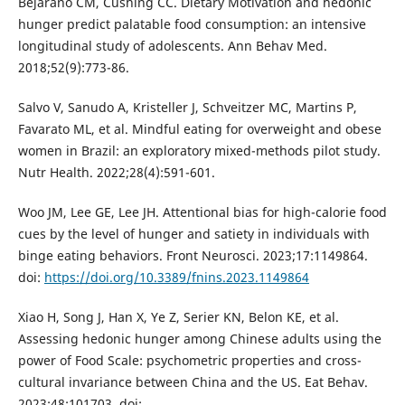
Bejarano CM, Cushing CC. Dietary Motivation and hedonic
hunger predict palatable food consumption: an intensive
longitudinal study of adolescents. Ann Behav Med.
2018;52(9):773-86.
Salvo V, Sanudo A, Kristeller J, Schveitzer MC, Martins P,
Favarato ML, et al. Mindful eating for overweight and obese
women in Brazil: an exploratory mixed-methods pilot study.
Nutr Health. 2022;28(4):591-601.
Woo JM, Lee GE, Lee JH. Attentional bias for high-calorie food
cues by the level of hunger and satiety in individuals with
binge eating behaviors. Front Neurosci. 2023;17:1149864.
doi:
https://doi.org/10.3389/fnins.2023.1149864
Xiao H, Song J, Han X, Ye Z, Serier KN, Belon KE, et al.
Assessing hedonic hunger among Chinese adults using the
power of Food Scale: psychometric properties and cross-
cultural invariance between China and the US. Eat Behav.
2023;48:101703. doi: