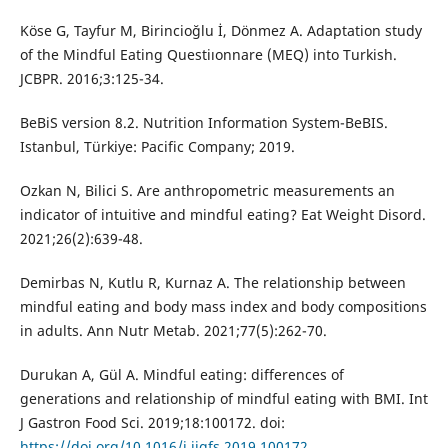
Köse G, Tayfur M, Birincioğlu İ, Dönmez A. Adaptation study
of the Mindful Eating Questiıonnare (MEQ) into Turkish.
JCBPR. 2016;3:125-34.
BeBiS version 8.2. Nutrition Information System-BeBIS.
Istanbul, Türkiye: Pacific Company; 2019.
Ozkan N, Bilici S. Are anthropometric measurements an
indicator of intuitive and mindful eating? Eat Weight Disord.
2021;26(2):639-48.
Demirbas N, Kutlu R, Kurnaz A. The relationship between
mindful eating and body mass index and body compositions
in adults. Ann Nutr Metab. 2021;77(5):262-70.
Durukan A, Gül A. Mindful eating: differences of
generations and relationship of mindful eating with BMI. Int
J Gastron Food Sci. 2019;18:100172. doi:
https://doi.org/10.1016/j.ijgfs.2019.100172