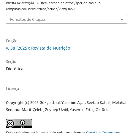
Revista De Nutrição
,
38
. Recuperado de https://periodicos.puc-
campinas.edu.br/nutricao/article/view/16559
Fomatos de Citação
Edição
v. 38 (2025): Revista de Nutrição
Seção
Dietética
Licença
Copyright (c) 2025 Gökçe Ünal, Yasemin Açar, Sevtap Kabalı, Melahat
Sedanur Macit-Çelebi, Zeynep Uzdil, Yasemin Ertaş-Öztürk
Este trabalho está licenciado sob uma licença
Creative Commons