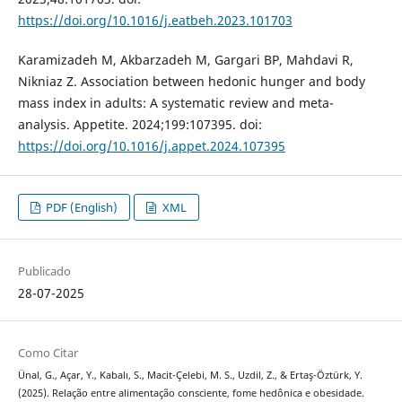
https://doi.org/10.1016/j.eatbeh.2023.101703
Karamizadeh M, Akbarzadeh M, Gargari BP, Mahdavi R,
Nikniaz Z. Association between hedonic hunger and body
mass index in adults: A systematic review and meta-
analysis. Appetite. 2024;199:107395. doi:
https://doi.org/10.1016/j.appet.2024.107395
PDF (English)
XML
Publicado
28-07-2025
Como Citar
Ünal, G., Açar, Y., Kabalı, S., Macit-Çelebi, M. S., Uzdil, Z., & Ertaş-Öztürk, Y.
(2025). Relação entre alimentação consciente, fome hedônica e obesidade.