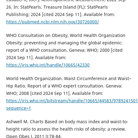
26. In: StatPearls. Treasure Island (FL): StatPearls
Publishing; 2024 [cited 2024 Sep 11]. Available from:
https://pubmed.ncbi.nlm.nih.gov/30726000/
WHO Consultation on Obesity, World Health Organization
Obesity: preventing and managing the global epidemic:
report of a WHO consultation. Geneva: WHO; 2000 [cited
2024 Sep 11]. Available from:
https://iris.who.int/handle/10665/42330
World Health Organization. Waist Circumference and Waist–
Hip Ratio. Report of a WHO expert consultation. Geneva:
WHO; 2008 [cited 2024 Sep 11]. Available from:
https://iris.who.int/bitstream/handle/10665/44583/978924150
sequence=1
Ashwell M. Charts Based on body mass index and waist-to-
height ratio to assess the health risks of obesity: a review.
Open Obes J. 2011;3:78-84.