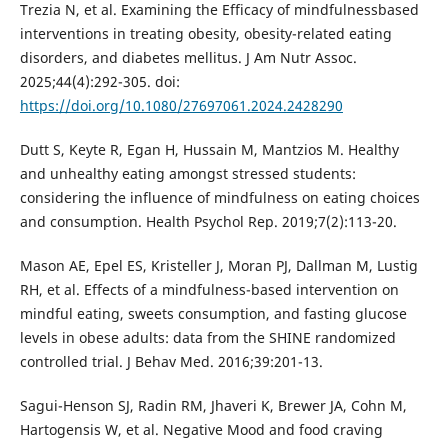
Trezia N, et al. Examining the Efficacy of mindfulnessbased
interventions in treating obesity, obesity-related eating
disorders, and diabetes mellitus. J Am Nutr Assoc.
2025;44(4):292-305. doi:
https://doi.org/10.1080/27697061.2024.2428290
Dutt S, Keyte R, Egan H, Hussain M, Mantzios M. Healthy
and unhealthy eating amongst stressed students:
considering the influence of mindfulness on eating choices
and consumption. Health Psychol Rep. 2019;7(2):113-20.
Mason AE, Epel ES, Kristeller J, Moran PJ, Dallman M, Lustig
RH, et al. Effects of a mindfulness-based intervention on
mindful eating, sweets consumption, and fasting glucose
levels in obese adults: data from the SHINE randomized
controlled trial. J Behav Med. 2016;39:201-13.
Sagui-Henson SJ, Radin RM, Jhaveri K, Brewer JA, Cohn M,
Hartogensis W, et al. Negative Mood and food craving