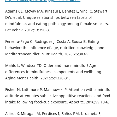
Adams CE, McVay MA, Kinsaul J, Benitez L, Vinci C, Stewart
DW, et al. Unique relationships between facets of
mindfulness and eating pathology among female smokers.
Eat Behav. 2012;13:390-3.
Ferreira-Pêgo C, Rodrigues J, Costa A, Sousa B. Eating
behavior: the influence of age, nutrition knowledge, and
Mediterranean diet. Nutr Health. 2020;26:303-9.
Mahlo L, Windsor TD. Older and more mindful? Age
differences in mindfulness components and wellbeing.
Aging Ment Health. 2021;25:1320-31.
Fisher N, Lattimore P, Malinowski P. Attention with a mindful
attitude attenuates subjective appetitive reactions and food
intake following food-cue exposure. Appetite. 2016;99:10-6.
Allirot X, Miragall M, Perdices I, Baños RM, Urdaneta E,