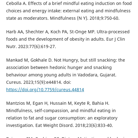
Cebolla A. Effects of a brief mindful eating induction on food
choices and energy intake: external eating and mindfulness
state as moderators. Mindfulness (N Y). 2018;9:750-60.
Harb AA, Shechter A, Koch PA, St-Onge MP. Ultra-processed
foods and the development of obesity in adults. Eur J Clin
Nutr. 2023:77(6):619-27.
Mankad M, Gokhale D. Not Hungry, but still snacking: the
association between hedonic hunger and snacking
behaviour among young adults in Vadodara, Gujarat.
Cureus. 2023;15(9):e44814. doi:
https://doi.org/10.7759/cureus.44814
Mantzios M, Egan H, Hussain M, Keyte R, Bahia H.
Mindfulness, self-compassion, and mindful eating in
relation to fat and sugar consumption: an exploratory
investigation. Eat Weight Disord. 2018;23(6):833-40.