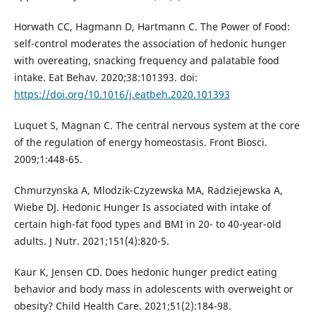
Horwath CC, Hagmann D, Hartmann C. The Power of Food:
self-control moderates the association of hedonic hunger
with overeating, snacking frequency and palatable food
intake. Eat Behav. 2020;38:101393. doi:
https://doi.org/10.1016/j.eatbeh.2020.101393
Luquet S, Magnan C. The central nervous system at the core
of the regulation of energy homeostasis. Front Biosci.
2009;1:448-65.
Chmurzynska A, Mlodzik-Czyzewska MA, Radziejewska A,
Wiebe DJ. Hedonic Hunger Is associated with intake of
certain high-fat food types and BMI in 20- to 40-year-old
adults. J Nutr. 2021;151(4):820-5.
Kaur K, Jensen CD. Does hedonic hunger predict eating
behavior and body mass in adolescents with overweight or
obesity? Child Health Care. 2021;51(2):184-98.