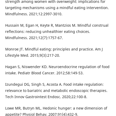
strength among women with overweight: implications for
targeting mechanisms using a mindful eating intervention.
Mindfulness. 2021;12:2997-3010.
Hussain M, Egan H, Keyte R, Mantzios M. Mindful construal
reflections: reducing unhealthier eating choices.
Mindfulness. 2021;12(7):1757-67.
Monroe JT. Mindful eating: principles and practice. Am J
Lifestyle Med. 2015;9(3):217-20.
Hagan S, Niswender KD. Neuroendocrine regulation of food
intake. Pediatr Blood Cancer. 2012;58:149-53.
Izundegui DG, Singh S, Acosta A. Food intake regulation:
relevance to bariatric and metabolic endoscopic therapies.
Tech Innov Gastrointest Endosc. 2020;22:100-8.
Lowe MR, Butryn ML. Hedonic hunger: a new dimension of
appetite? Physiol Behav. 2007;91(4):432-9.