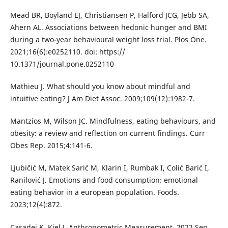
Mead BR, Boyland EJ, Christiansen P, Halford JCG, Jebb SA,
Ahern AL. Associations between hedonic hunger and BMI
during a two-year behavioural weight loss trial. Plos One.
2021;16(6):e0252110. doi: https://
10.1371/journal.pone.0252110
Mathieu J. What should you know about mindful and
intuitive eating? J Am Diet Assoc. 2009;109(12):1982-7.
Mantzios M, Wilson JC. Mindfulness, eating behaviours, and
obesity: a review and reflection on current findings. Curr
Obes Rep. 2015;4:141-6.
Ljubičić M, Matek Sarić M, Klarin I, Rumbak I, Colić Barić I,
Ranilović J. Emotions and food consumption: emotional
eating behavior in a european population. Foods.
2023;12(4):872.
Casadei K, Kiel J. Anthropometric Measurement. 2022 Sep