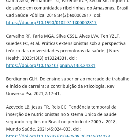
Gama ASM, Fernandes TG, Parente RCP, Secoli SR. Inquérito
de saúde em comunidades ribeirinhas do Amazonas, Brasil.
Cad Saúde Pública. 2018;34(2):e00002817. doi:
https://doi.org/10.1590/0102-311X00002817
Carvalho RF, Faria MGA, Silva CSSL, Alves LVV, Ten YZLF,
Guedes FC, et al. Práticas extensionistas sob a perspectiva
teórica das universidades promotoras da saúde. J Nurs
Health. 2023;13(3):e13324331. doi:
https://doi.org/10.15210/jonah.v13i3.24331
Bordignon GLH. Do ensino superior ao mercado de trabalho
e início de carreira: a contribuição da Psicologia. Rev
Universo Psi. 2021;2:17-41.
Azevedo LB, Jesus TR, Reis EC. Tendência temporal da
inserção de nutricionistas no Sistema Único de Saúde
segundo regiões do Brasil no período de 2009 a 2018.
Mundo Saúde. 2021;45:024-033. doi:
https://doi.org/10.15343/0104-7809.202145024033