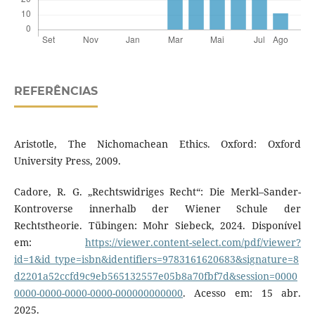
REFERÊNCIAS
Aristotle, The Nichomachean Ethics. Oxford: Oxford
University Press, 2009.
Cadore, R. G. „Rechtswidriges Recht“: Die Merkl–Sander-
Kontroverse innerhalb der Wiener Schule der
Rechtstheorie. Tübingen: Mohr Siebeck, 2024. Disponível
em:
https://viewer.content-select.com/pdf/viewer?
id=1&id_type=isbn&identifiers=9783161620683&signature=8
d2201a52ccfd9c9eb565132557e05b8a70fbf7d&session=0000
0000-0000-0000-0000-000000000000
. Acesso em: 15 abr.
2025.