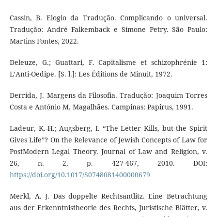
Cassin, B. Elogio da Tradução. Complicando o universal.
Tradução: André Falkemback e Simone Petry. São Paulo:
Martins Fontes, 2022.
Deleuze, G.; Guattari, F. Capitalisme et schizophrénie 1:
L’Anti-Oedipe. [S. l.]: Les Éditions de Minuit, 1972.
Derrida, J. Margens da Filosofia. Tradução: Joaquim Torres
Costa e António M. Magalhães. Campinas: Papirus, 1991.
Ladeur, K.-H.; Augsberg, I. “The Letter Kills, but the Spirit
Gives Life”? On the Relevance of Jewish Concepts of Law for
PostModern Legal Theory. Journal of Law and Religion, v.
26, n. 2, p. 427-467, 2010. DOI:
https://doi.org/10.1017/S0748081400000679
Merkl, A. J. Das doppelte Rechtsantlitz. Eine Betrachtung
aus der Erkenntnistheorie des Rechts, Juristische Blätter, v.