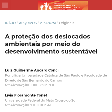
INÍCIO
/
ARQUIVOS
/
V. 6 (2025)
/
Originais
A proteção dos deslocados
ambientais por meio do
desenvolvimento sustentável
Luiz Guilherme Ancaro Conci
Pontifícia Universidade Católica de São Paulo e Faculdade de
Direito de São Bernardo do Campo
https://orcid.org/0000-0001-8502-8990
Lívia Fioramonte Tonet
Universidade Federal do Mato Grosso do Sul.
https://orcid.org/0009-0001-1862-7616