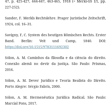
47, p. 425-427, 444-447, 463-465, 1918 (= Merkl-GS I/1, pp.
227-252).
Sander, F. Merkls Rechtslehre. Prager juristische Zeitschrift,
1924, col. 16–31.
Savigny, F, C. System des heutigen Römischen Rechts. Erster
Band. Berlin: Veit und Camp, 1840. DOI:
https://doi.org/10.1515/9783111692302
Sólon, A. M. Caminhos da filosofia e da ciência do direito.
Conexão alemã no devir da justiça. São Paulo: Prismas,
2016.
Sólon, A. M. Dever Jurídico e Teoria Realista do Direito.
Porto Alegre: Sérgio Fabris, 2000.
Sólon, A. M. Hermenêutica Jurídica Radical. São Paulo:
Marcial Pons, 2017.