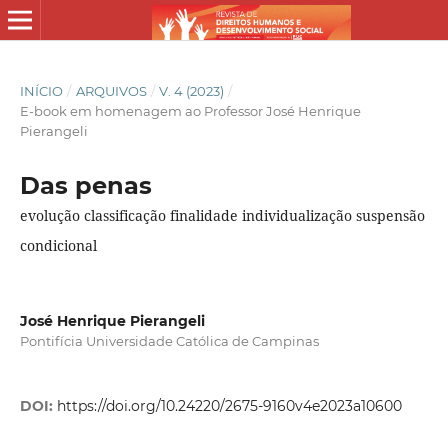
INÍCIO
/
ARQUIVOS
/
V. 4 (2023)
/
E-book em homenagem ao Professor José Henrique
Pierangeli
Das penas
evolução classificação finalidade individualização suspensão
condicional
José Henrique Pierangeli
Pontifícia Universidade Católica de Campinas
DOI:
https://doi.org/10.24220/2675-9160v4e2023a10600