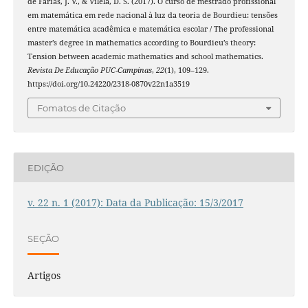
de Farias, J. V., & Vilela, D. S. (2017). O curso de mestrado profissional
em matemática em rede nacional à luz da teoria de Bourdieu: tensões
entre matemática acadêmica e matemática escolar / The professional
master’s degree in mathematics according to Bourdieu’s theory:
Tension between academic mathematics and school mathematics.
Revista De Educação PUC-Campinas
,
22
(1), 109–129.
https://doi.org/10.24220/2318-0870v22n1a3519
Fomatos de Citação
EDIÇÃO
v. 22 n. 1 (2017): Data da Publicação: 15/3/2017
SEÇÃO
Artigos