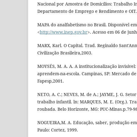
Nacional por Amostra de Domicílios: Trabalho In
Departamento de Emprego e Rendimento e OIT. R
MAPA do analfabetismo no Brasil. Disponível em
<
http://www.inep.gov.br
>. Acesso em 06 de junh
MARX, Karl. O Capital. Trad. Reginaldo Sant'Anna
Civilização Brasileira,2003.
MOYSÉS, M. A. A. A institucionalização invisível
aprendem-na-escola. Campinas, SP: Mercado de 
Fapesp,2001.
NETO, A. C.; NEVES, M. de A.; JAYME, J. G. Setor
trabalho infantil. ln: MARQUES, M. E. (Org.). Trab
roubada. Belo Horizonte, MG: PUC-Minas.p.79-9
NOGUEIRA,M. A. Educação, saber, produção em 
Paulo: Cortez, 1999.