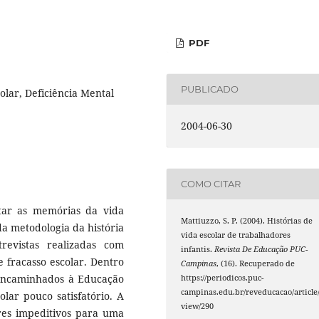
PDF
PUBLICADO
olar, Deficiência Mental
2004-06-30
COMO CITAR
tar as memórias da vida
Mattiuzzo, S. P. (2004). Histórias de
 da metodologia da história
vida escolar de trabalhadores
revistas realizadas com
infantis.
Revista De Educação PUC-
e fracasso escolar. Dentro
Campinas
, (16). Recuperado de
encaminhados à Educação
https://periodicos.puc-
campinas.edu.br/reveducacao/article
lar pouco satisfatório. A
view/290
ores impeditivos para uma