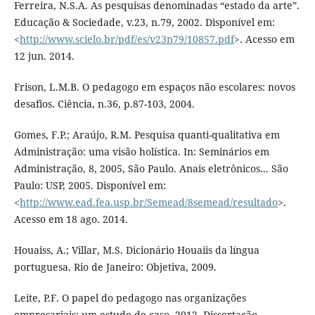
Ferreira, N.S.A. As pesquisas denominadas “estado da arte”.
Educação & Sociedade, v.23, n.79, 2002. Disponível em:
<
http://www.scielo.br/pdf/es/v23n79/10857.pdf
>. Acesso em
12 jun. 2014.
Frison, L.M.B. O pedagogo em espaços não escolares: novos
desafios. Ciência, n.36, p.87-103, 2004.
Gomes, F.P.; Araújo, R.M. Pesquisa quanti-qualitativa em
Administração: uma visão holística. In: Seminários em
Administração, 8, 2005, São Paulo. Anais eletrônicos... São
Paulo: USP, 2005. Disponível em:
<
http://www.ead.fea.usp.br/Semead/8semead/resultado
>.
Acesso em 18 ago. 2014.
Houaiss, A.; Villar, M.S. Dicionário Houaiis da língua
portuguesa. Rio de Janeiro: Objetiva, 2009.
Leite, P.F. O papel do pedagogo nas organizações
empresariais: um estudo de caso. 2012. Dissertação