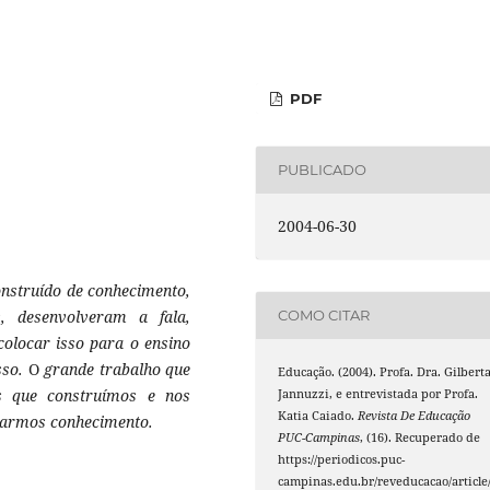
PDF
PUBLICADO
2004-06-30
onstruído
de
conhecimento,
ias, desenvolveram
a
fala,
COMO CITAR
colocar isso
para o ensino
sso
.
O
grande trabalho que
Educação. (2004). Profa. Dra. Gilbert
os
que construímos
e
nos
Jannuzzi, e entrevistada por Profa.
Katia Caiado.
Revista De Educação
carmos
conhecimento
.
PUC-Campinas
, (16). Recuperado de
https://periodicos.puc-
campinas.edu.br/reveducacao/article