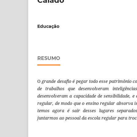
Caiado
Educação
RESUMO
O
grande desafio
é
pegar
todo
esse patrimônio
c
de trabalhos que desenvolveram
inteligênc
desenvolveram a capacidade de
sensibilidade
,
e
regular
,
de modo que o ensino regular absorva i
temos
agora é
sair desses lugares
separad
juntarmos
ao
pessoal da escola regular para
tro