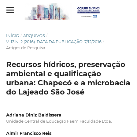
INÍCIO
/
ARQUIVOS
/
V. 13 N. 2 (2016): DATA DA PUBLICAÇÃO: 7/12/2016
/
Artigos de Pesquisa
Recursos hídricos, preservação
ambiental e qualificação
urbana: Chapecó e a microbacia
do Lajeado São José
Adriana Diniz Baldissera
Unidade Central de Educação Faem Faculdade Ltda.
Almir Francisco Reis