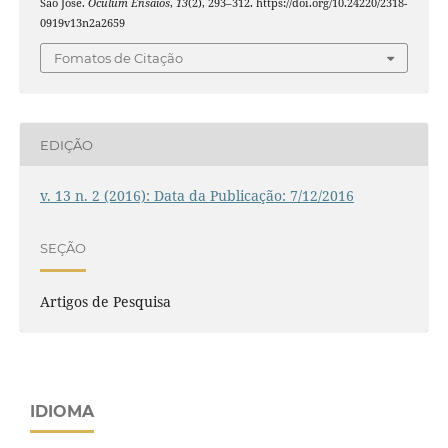
São José.
Oculum Ensaios
,
13
(2), 293–312. https://doi.org/10.24220/2318-
0919v13n2a2659
Fomatos de Citação
EDIÇÃO
v. 13 n. 2 (2016): Data da Publicação: 7/12/2016
SEÇÃO
Artigos de Pesquisa
IDIOMA