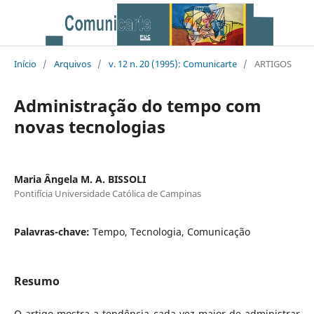
Início
/
Arquivos
/
v. 12 n. 20 (1995): Comunicarte
/
ARTIGOS
Administração do tempo com
novas tecnologias
Maria Ângela M. A. BISSOLI
Pontifícia Universidade Católica de Campinas
Palavras-chave:
Tempo, Tecnologia, Comunicação
Resumo
O artigo mostra a tendência cada vez maior de administrar