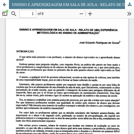
ENSINO E APRENDIZAGEM EM SALA DE AULA - RELATO DE UMA EXPERIÊNCIA METODOLÓGICA NO ENSINO DE ADMINISTRAÇÃO