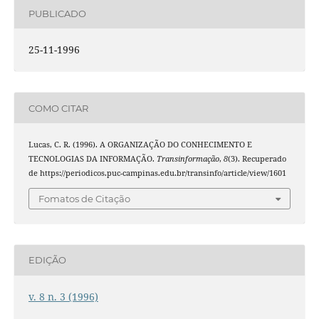
PUBLICADO
25-11-1996
COMO CITAR
Lucas, C. R. (1996). A ORGANIZAÇÃO DO CONHECIMENTO E
TECNOLOGIAS DA INFORMAÇÃO.
Transinformação
,
8
(3). Recuperado
de https://periodicos.puc-campinas.edu.br/transinfo/article/view/1601
Fomatos de Citação
EDIÇÃO
v. 8 n. 3 (1996)