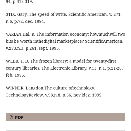
94, p 312-319.
STIX, Gary. The speed of write. Scientific American, v. 271,
n.6, p.72, dec. 1994.
VARIAN,Hal. R. The information economy: howmuchwill two
bits be worth inthedigital marketplace? ScientificAmerican,
v.273,n.3, p.261, sept. 1995.
WEBB, T. D. The frozen library: a model for twenty-first
century libraries. The Electronic Library, v.13, n.1, p.21-26,
feb. 1995.
WINNER, Langdon.The culture oftechnology.
TechnologyReview, v.98,n.8, p.66, nov.ldez. 1995.
PDF