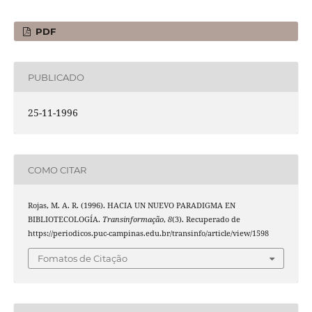
PDF
PUBLICADO
25-11-1996
COMO CITAR
Rojas, M. A. R. (1996). HACIA UN NUEVO PARADIGMA EN
BIBLIOTECOLOGÍA.
Transinformação
,
8
(3). Recuperado de
https://periodicos.puc-campinas.edu.br/transinfo/article/view/1598
Fomatos de Citação