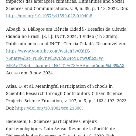
impactos das alterações climáticas. Humanities and Social
Sciences and Communications, v. 9, n. 39, p. 1-13, 2022. Doi:
https://doi.org/10.1057/s41599-022-01040-8
.
Albagli, S. Diálogos em Ciência Cidadã - Desafios da Ciência
Cidadã no Brasil. [S. l.]: INCT, 2024, 1 vídeo (1h 30min).
Publicado pelo canal INCT - Ciência Cidadã. Disponível em:
https://www.youtube.com/watch?v=XdtX-
76natw&list=PLSk7nwl2wEh924oYDYwQfi6zFW-
MEAyTY&ab_channel=INCTCi%C3%AAnciaCidad%C3%A3
.
Acesso em: 9 nov. 2024.
Atias, O. et al. Meaningful Participation of Schools in
Scientific Research through Contributory Citizen Science
Projects. Science Education, v. 107, n. 5, p. 1163-1192, 2023.
Doi:
https://doi.org/10.1002/sce.21800
.
Bedessem, B. Sciences participatives: enjeux
épistémologiques. Lato Sensu: Revue de la Société de
Philosophie des Sciences, v. 7, n. 1, p. 1-16, 2020. Doi: