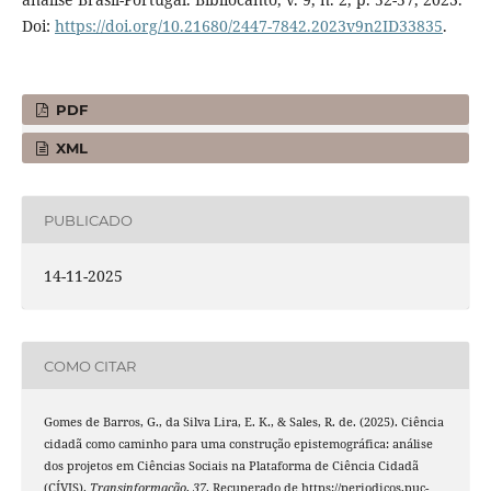
Doi:
https://doi.org/10.21680/2447-7842.2023v9n2ID33835
.
PDF
XML
PUBLICADO
14-11-2025
COMO CITAR
Gomes de Barros, G., da Silva Lira, E. K., & Sales, R. de. (2025). Ciência
cidadã como caminho para uma construção epistemográfica: análise
dos projetos em Ciências Sociais na Plataforma de Ciência Cidadã
(CÍVIS).
Transinformação
,
37
. Recuperado de https://periodicos.puc-