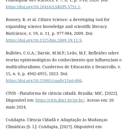
https://doi.org/10.20416/LSRSPS.V7I1.1
.
Bonney, R. et al. Citizen Science: a developing tool for
expanding science knowledge and scientific literacy.
BioScience, v. 59, n. 11, p. 977-984, 2009. Doi:
https://doi.org/10.1525/bio.2009.59.11.9
.
Bulhões, C.G.A.; Darsie, M.M.P.; Leão, M.F. Reflexões sobre
teorias epistemológicas do conhecimento que influenciam o
multiculturalismo. Cuadernos de Educación y Desarrollo, v.
15, n. 6, p. 4942-4955, 2023. Doi:
https://doi.org/10.55905/cuadv15n6-006
.
CÍVIS - Plataforma de ciência cidadã. Brasília: MIC, [2022].
Disponível em:
https://civis.ibict.br/pt-br/
. Acesso em: 20
maio 2024.
CoAdapta. Ciência Cidadã e Adaptação às Mudanças
Climáticas [S. l.]: CoAdapta, [202?]. Disponível em: