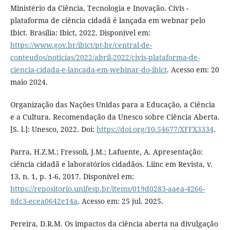
Ministério da Ciência, Tecnologia e Inovação. Cívis -
plataforma de ciência cidadã é lançada em webnar pelo
Ibict. Brasília: Ibict, 2022. Disponível em:
https://www.gov.br/ibict/pt-br/central-de-
conteudos/noticias/2022/abril-2022/civis-plataforma-de-
ciencia-cidada-e-lancada-em-webinar-do-ibict
. Acesso em: 20
maio 2024.
Organização das Nações Unidas para a Educação, a Ciência
e a Cultura. Recomendação da Unesco sobre Ciência Aberta.
[S. l.]: Unesco, 2022. Doi:
https://doi.org/10.54677/XFFX3334
.
Parra, H.Z.M.; Fressoli, J.M.; Lafuente, A. Apresentação:
ciência cidadã e laboratórios cidadãos. Liinc em Revista, v.
13, n. 1, p. 1-6, 2017. Disponível em:
https://repositorio.unifesp.br/items/019d0283-aaea-4266-
8dc3-ecea0642e14a
. Acesso em: 25 jul. 2025.
Pereira, D.R.M. Os impactos da ciência aberta na divulgação