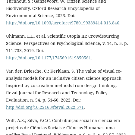
Turnhout, S.; Ganzevoort, W. Citizen Science and
Biodiversity. Oxford Research Encyclopedia of
Environmental Science, 2023. Doi:
https://doi.org/10.1093/acrefore/9780199389414.013.846
.
Uhlmann, E.L. et al. Scientific Utopia III: Crowdsourcing
Science. Perspectives on Psychological Science, v. 14, n. 5, p.
711-733, 2019. Doi:
https://doi.org/10.1177/1745691619850561
.
Van den Driesche, C.; Kerklaan, S. The value of visual co-
analysis models for an inclusive citizen science approach.
Inspired by co-creation methods from design thinking.
fteval Journal for Research and Technology Policy
Evaluation, n. 54. p. 51-60, 2022. Doi:
http://doi.org/10.22163/fteval.2022.571
.
Witt, A.S.; Silva, F.C.C. Contribuição social na ciência em
projetos de Ciências Sociais e Ciências Humanas: uma
análise Brasil-Portugal. Bibliocanto, v. 9, n. 2, p. 52-57, 2023.