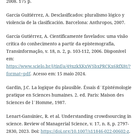
2008. 175 p.
García Guitiérrez, A. Desclasificados: pluralismo lógico y
violencia de la clasificación. Barcelona: Anthropos, 2007.
García Gutiérrez, A. Cientificamente favelados: uma visão
crítica do conhecimento a partir da epistemografia,
Transinformação, v. 18, n. 2, p. 103-112, 2006. Disponível
em:
https://www.scielo.br/j/tinf/a/49xzkXKxWSbxPRCKx6RfX8t/?
format=pdf
. Acesso em: 15 maio 2024.
Gardin, J.C. La logique du plausible. Éssais d´Epistémologie
pratique en Sciences humaines. 2. ed. Paris: Maison des
Sciences de l´Homme, 1987.
Lenart-Gansiniec, R. et al. Understanding crowdsourcing in
science. Review of Managerial Science, v. 17, n. 8, p. 2797-
2830, 2023. Doi:
https://doi.org/10.1007/s11846-022-00602-z
.