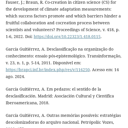
Fauser, J.; Braun, R. Co-creation in citizen science (CS) for
the development of climate adaptation measurements:
which success factors promote and which barriers hinder a
fruitful collaboration and cocreation process between
scientists and volunteers? Proceedings of Science, v. 418, p.
1-6, 2022. Doi:
https://doi.org/10.22323/1.418.0115
.
García Guitiérrez, A. Desclassificação na organização do
conhecimento: ensaio pós-epistemológico. Transinformação,
v. 23, n. 1, p. 5-14, 2011. Disponível em:
https://brapci.inf.br/index.php/res/v/116250
. Acesso em: 14
ago. 2024.
García Guitiérrez, A. Em pedazos: el sentido de la
desclasificación. Madrid: Asociación Cultural y Científica
Iberoamericana, 2018.
García Guitiérrez, A. Outras memórias possíveis: estratégias
descolonizadoras do arquivo nacional. Petrópolís: Vozes,