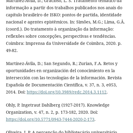
Martínez-Ávila, D.; Gracioso, L. S. Tratamento temático da
informação a partir dos trabalhos publicados nos anais do
capítulo brasileiro de ISKO: pontos de partida, identidade
nacional e agentes epistêmicos. In: Simões, M.G.; Lima, G.Â.
(coord.). Do tratamento à organização da informação:
reflexões sobre concepções, perspectivas e tendências.
Coimbra: Imprensa da Universidade de Coimbra, 2020. p.
49-82.
Martínez-Ávila, D.; San Segundo, R.; Zurian, F.A. Retos y
oportunidades en organización del conocimiento en la
intersección con las tecnologías de la información. Revista
Española de Documentación Científica, v. 37, n. 3, e053,
2014. Doi:
https://doi.org/10.3989/redc.2014.3.1112
.
Ohly, P. Ingetraut Dahlberg (1927-2017). Knowledge
Organization, v. 47, n. 2, p. 173-182, 2020. Doi:
https://doi.org/10.5771/0943-7444-2020-2-173
.
Oliveira, L.P. A percepção do bibliotecário universitário