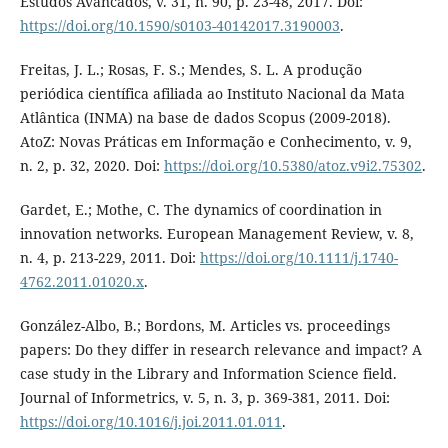
Estudos Avancados, v. 31, n. 90, p. 23-48, 2017. Doi:
https://doi.org/10.1590/s0103-40142017.3190003
.
Freitas, J. L.; Rosas, F. S.; Mendes, S. L. A produção
periódica científica afiliada ao Instituto Nacional da Mata
Atlântica (INMA) na base de dados Scopus (2009-2018).
AtoZ: Novas Práticas em Informação e Conhecimento, v. 9,
n. 2, p. 32, 2020. Doi:
https://doi.org/10.5380/atoz.v9i2.75302
.
Gardet, E.; Mothe, C. The dynamics of coordination in
innovation networks. European Management Review, v. 8,
n. 4, p. 213-229, 2011. Doi:
https://doi.org/10.1111/j.1740-
4762.2011.01020.x
.
González-Albo, B.; Bordons, M. Articles vs. proceedings
papers: Do they differ in research relevance and impact? A
case study in the Library and Information Science field.
Journal of Informetrics, v. 5, n. 3, p. 369-381, 2011. Doi:
https://doi.org/10.1016/j.joi.2011.01.011
.