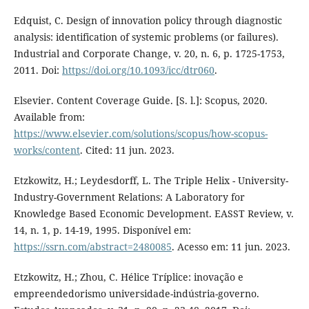
Edquist, C. Design of innovation policy through diagnostic
analysis: identification of systemic problems (or failures).
Industrial and Corporate Change, v. 20, n. 6, p. 1725-1753,
2011. Doi:
https://doi.org/10.1093/icc/dtr060
.
Elsevier. Content Coverage Guide. [S. l.]: Scopus, 2020.
Available from:
https://www.elsevier.com/solutions/scopus/how-scopus-
works/content
. Cited: 11 jun. 2023.
Etzkowitz, H.; Leydesdorff, L. The Triple Helix - University-
Industry-Government Relations: A Laboratory for
Knowledge Based Economic Development. EASST Review, v.
14, n. 1, p. 14-19, 1995. Disponível em:
https://ssrn.com/abstract=2480085
. Acesso em: 11 jun. 2023.
Etzkowitz, H.; Zhou, C. Hélice Tríplice: inovação e
empreendedorismo universidade-indústria-governo.