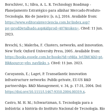
Borschiver, S.; Silva, A. L. R. Technology Roadmap -
Planejamento Estratégico para alinhar Mercado-Produto-
Tecnologia. Rio de Janeiro: [s. n.], 2016. Available from:
https://www.editorainterciencia.com.br/index.asp?
pg=prodDetalhado.asp&idprod=407&token=
. Cited: 11 jun.
2023.
Breschi, S.; Malerba, F. Clusters, networks, and innovation.
New York: Oxford University Press, 2005. Available from:
https://books.google.com.br/books?id=s9RIa_JgUlMC&hl=pt-
BR&source=gbs_navlinks_s
. Cited: 11 jun. 2023.
Carayannis, E.; Laget, P. Transatlantic innovation
infrastructure networks: Public-private, EU-US R&D
partnerships. R&D Management, v. 34, p. 17-31, 2004. Doi:
https://doi.org/10.1111/j.1467-9310.2004.00319.x
.
Castro, M. H. M.; Schwartzman, S. Tecnologia para a
indústria: a história do Instituto Nacional de Tecnologia. Rio