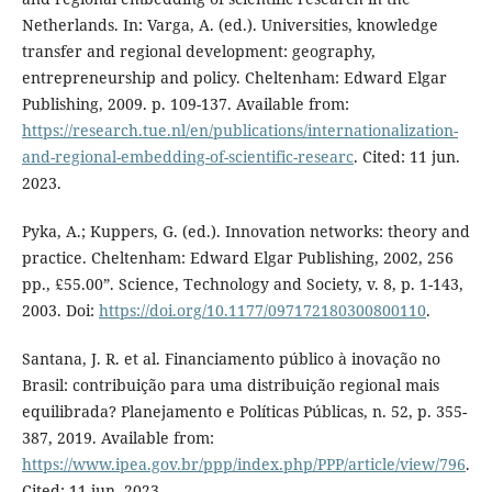
Netherlands. In: Varga, A. (ed.). Universities, knowledge
transfer and regional development: geography,
entrepreneurship and policy. Cheltenham: Edward Elgar
Publishing, 2009. p. 109-137. Available from:
https://research.tue.nl/en/publications/internationalization-
and-regional-embedding-of-scientific-researc
. Cited: 11 jun.
2023.
Pyka, A.; Kuppers, G. (ed.). Innovation networks: theory and
practice. Cheltenham: Edward Elgar Publishing, 2002, 256
pp., £55.00”. Science, Technology and Society, v. 8, p. 1-143,
2003. Doi:
https://doi.org/10.1177/097172180300800110
.
Santana, J. R. et al. Financiamento público à inovação no
Brasil: contribuição para uma distribuição regional mais
equilibrada? Planejamento e Políticas Públicas, n. 52, p. 355-
387, 2019. Available from:
https://www.ipea.gov.br/ppp/index.php/PPP/article/view/796
.
Cited: 11 jun. 2023.