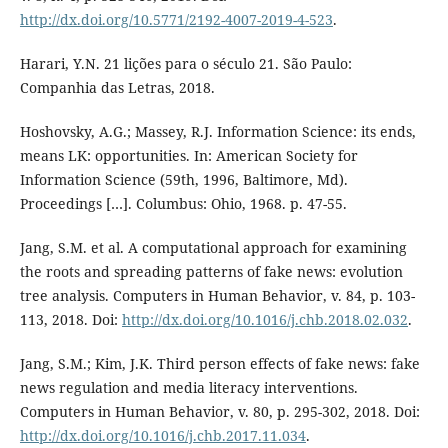
http://dx.doi.org/10.5771/2192-4007-2019-4-523
.
Harari, Y.N. 21 lições para o século 21. São Paulo:
Companhia das Letras, 2018.
Hoshovsky, A.G.; Massey, R.J. Information Science: its ends,
means LK: opportunities. In: American Society for
Information Science (59th, 1996, Baltimore, Md).
Proceedings […]. Columbus: Ohio, 1968. p. 47-55.
Jang, S.M. et al. A computational approach for examining
the roots and spreading patterns of fake news: evolution
tree analysis. Computers in Human Behavior, v. 84, p. 103-
113, 2018. Doi:
http://dx.doi.org/10.1016/j.chb.2018.02.032
.
Jang, S.M.; Kim, J.K. Third person effects of fake news: fake
news regulation and media literacy interventions.
Computers in Human Behavior, v. 80, p. 295-302, 2018. Doi:
http://dx.doi.org/10.1016/j.chb.2017.11.034
.