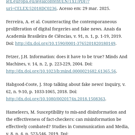
lex.europa.eu/legalcontent/EN/TXT/PDF/?
uri=CELEX:52018DC0236
. Acesso em: 29 mar. 2025.
Ferreira, A. et al. Counteracting the contemporaneous
proliferation of digital forgeries and fake news. Anais da
Academia Brasileira de Ciências, v. 91, n. 1, p. 1-19, 2019.
Doi:
http://dx.doi.org/10.1590/0001-3765201820180149
.
Fetzer, J.H. Information: does it have to be true? Minds And
Machines, v. 14, n. 2, p. 223-229, 2004. Doi:
http://dx.doi.org/10.1023/b:mind.0000021682.61365.56
.
Habgood-Coote, J. Stop talking about fake news! Inquiry, v.
62, n. 9-10, p. 1033-1065, 2018. Doi:
http://dx.doi.org/10.1080/0020174x.2018.1508363
.
Hameleers, M. Susceptibility to mis-and disinformation and
the effectiveness of fact-checkers: can misinformation be
effectively combated? Studies in Communication and Media,
v. 8, n. 4, p. 523-546, 2019. Doi: