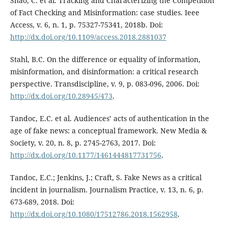
Shao, C. et al. Tracking and Characterizing the Competition
of Fact Checking and Misinformation: case studies. Ieee
Access, v. 6, n. 1, p. 75327-75341, 2018b. Doi:
http://dx.doi.org/10.1109/access.2018.2881037
Stahl, B.C. On the difference or equality of information,
misinformation, and disinformation: a critical research
perspective. Transdiscipline, v. 9, p. 083-096, 2006. Doi:
http://dx.doi.org/10.28945/473
.
Tandoc, E.C. et al. Audiences’ acts of authentication in the
age of fake news: a conceptual framework. New Media &
Society, v. 20, n. 8, p. 2745-2763, 2017. Doi:
http://dx.doi.org/10.1177/1461444817731756
.
Tandoc, E.C.; Jenkins, J.; Craft, S. Fake News as a critical
incident in journalism. Journalism Practice, v. 13, n. 6, p.
673-689, 2018. Doi:
http://dx.doi.org/10.1080/17512786.2018.1562958
.