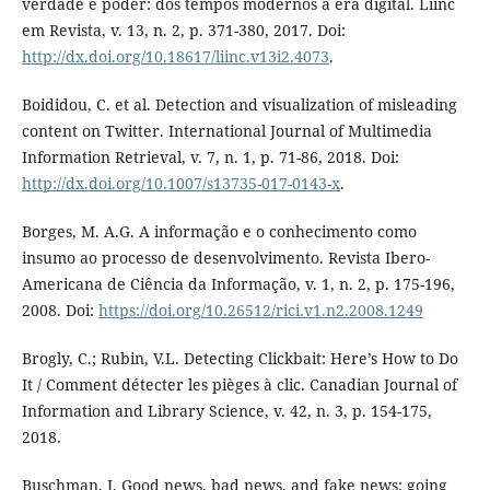
verdade e poder: dos tempos modernos à era digital. Liinc
em Revista, v. 13, n. 2, p. 371-380, 2017. Doi:
http://dx.doi.org/10.18617/liinc.v13i2.4073
.
Boididou, C. et al. Detection and visualization of misleading
content on Twitter. International Journal of Multimedia
Information Retrieval, v. 7, n. 1, p. 71-86, 2018. Doi:
http://dx.doi.org/10.1007/s13735-017-0143-x
.
Borges, M. A.G. A informação e o conhecimento como
insumo ao processo de desenvolvimento. Revista Ibero-
Americana de Ciência da Informação, v. 1, n. 2, p. 175-196,
2008. Doi:
https://doi.org/10.26512/rici.v1.n2.2008.1249
Brogly, C.; Rubin, V.L. Detecting Clickbait: Here’s How to Do
It / Comment détecter les pièges à clic. Canadian Journal of
Information and Library Science, v. 42, n. 3, p. 154-175,
2018.
Buschman, J. Good news, bad news, and fake news: going