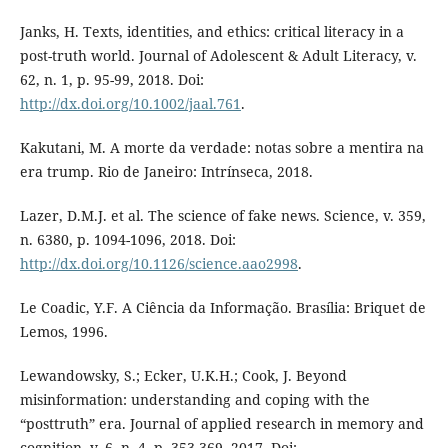
Janks, H. Texts, identities, and ethics: critical literacy in a
post-truth world. Journal of Adolescent & Adult Literacy, v.
62, n. 1, p. 95-99, 2018. Doi:
http://dx.doi.org/10.1002/jaal.761
.
Kakutani, M. A morte da verdade: notas sobre a mentira na
era trump. Rio de Janeiro: Intrínseca, 2018.
Lazer, D.M.J. et al. The science of fake news. Science, v. 359,
n. 6380, p. 1094-1096, 2018. Doi:
http://dx.doi.org/10.1126/science.aao2998
.
Le Coadic, Y.F. A Ciência da Informação. Brasília: Briquet de
Lemos, 1996.
Lewandowsky, S.; Ecker, U.K.H.; Cook, J. Beyond
misinformation: understanding and coping with the
“posttruth” era. Journal of applied research in memory and
cognition, v. 6, n. 4, p. 353-369, 2017. Doi: