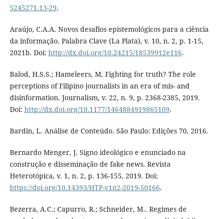
5245271.13-29
.
Araújo, C.A.A. Novos desafios epistemológicos para a ciência
da informação. Palabra Clave (La Plata), v. 10, n. 2, p. 1-15,
2021b. Doi:
http://dx.doi.org/10.24215/18539912e116
.
Balod, H.S.S.; Hameleers, M. Fighting for truth? The role
perceptions of Filipino journalists in an era of mis- and
disinformation. Journalism, v. 22, n. 9, p. 2368-2385, 2019.
Doi:
http://dx.doi.org/10.1177/1464884919865109
.
Bardin, L. Análise de Conteúdo. São Paulo: Edições 70, 2016.
Bernardo Menger, J. Signo ideológico e enunciado na
construção e disseminação de fake news. Revista
Heterotópica, v. 1, n. 2, p. 136-155, 2019. Doi:
https://doi.org/10.14393/HTP-v1n2-2019-50166
.
Bezerra, A.C.; Capurro, R.; Schneider, M.. Regimes de