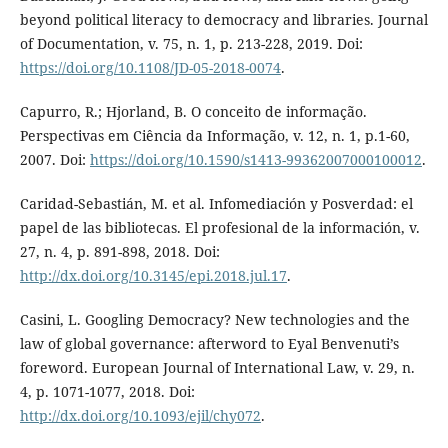
beyond political literacy to democracy and libraries. Journal
of Documentation, v. 75, n. 1, p. 213-228, 2019. Doi:
https://doi.org/10.1108/JD-05-2018-0074
.
Capurro, R.; Hjorland, B. O conceito de informação.
Perspectivas em Ciência da Informação, v. 12, n. 1, p.1-60,
2007. Doi:
https://doi.org/10.1590/s1413-99362007000100012
.
Caridad-Sebastián, M. et al. Infomediación y Posverdad: el
papel de las bibliotecas. El profesional de la información, v.
27, n. 4, p. 891-898, 2018. Doi:
http://dx.doi.org/10.3145/epi.2018.jul.17
.
Casini, L. Googling Democracy? New technologies and the
law of global governance: afterword to Eyal Benvenuti’s
foreword. European Journal of International Law, v. 29, n.
4, p. 1071-1077, 2018. Doi:
http://dx.doi.org/10.1093/ejil/chy072
.