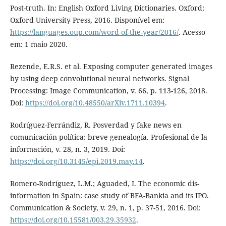
Post-truth. In: English Oxford Living Dictionaries. Oxford:
Oxford University Press, 2016. Disponível em:
https://languages.oup.com/word-of-the-year/2016/
. Acesso
em: 1 maio 2020.
Rezende, E.R.S. et al. Exposing computer generated images
by using deep convolutional neural networks. Signal
Processing: Image Communication, v. 66, p. 113-126, 2018.
Doi:
https://doi.org/10.48550/arXiv.1711.10394
.
Rodríguez-Ferrándiz, R. Posverdad y fake news en
comunicación política: breve genealogía. Profesional de la
información, v. 28, n. 3, 2019. Doi:
https://doi.org/10.3145/epi.2019.may.14
.
Romero-Rodríguez, L.M.; Aguaded, I. The economic dis-
information in Spain: case study of BFA-Bankia and its IPO.
Communication & Society, v. 29, n. 1, p. 37-51, 2016. Doi:
https://doi.org/10.15581/003.29.35932
.