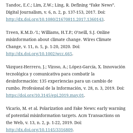
Tandoc, E.C.; Lim, Z.W.; Ling, R. Defining “Fake News”.
Digital Journalism, v. 6, n. 2, p. 137-153, 2017. Doi:
http://dx.doi.org/10.1080/21670811.2017.1360143
.
Treen, K.M.D.-’I.; Williams, H.T.P.; O’neill, S.J. Online
misinformation about climate change. Wires Climate
Change, v. 11, n. 5, p. 1-20, 2020. Doi:
http://dx.doi.org/10.1002/wcc.665
.
Vázquez-Herrero, J.; Vizoso, A.; López-García, X. Innovación
tecnológica y comunicativa para combatir la
desinformación: 135 experiencias para un cambio de
rumbo. Profesional de la Información, v. 28, n. 3, 2019. Doi:
https://doi.org/10.3145/epi.2019.may.01
.
Vicario, M. et al. Polarization and Fake News: early warning
of potential misinformation targets. Acm Transactions on
the Web, v. 13, n. 2, p. 1-22, 2019. Doi:
http://dx.doi.org/10.1145/3316809
.