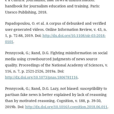
handbook for journalism education and training. Paris:
Unesco Publishing, 2018.
Papadopoulou, O. et al. A corpus of debunked and verified
user-generated videos. Online Information Review, v. 43, n.
1, p. 72-88, 2019. Doi:
http://dx.doi.org/10.1108/oir-03-2018-
0101
.
Pennycook, G.; Rand, D.G. Fighting misinformation on social
media using crowdsourced judgments of news source
quality. Proceedings of the National Academy of Sciences, v.
116, n. 7, p. 2521-2526, 2019a. Doi:
http://dx.doi.org/10.1073/pnas.1806781116
.
Pennycook, G.; Rand, D.G. Lazy, not biased: susceptibility to
partisan fake news is better explained by lack of reasoning
than by motivated reasoning. Cognition, v. 188, p. 39-50,
2019b. Doi:
http://dx.doi.org/10.1016/j.cognition.2018.06.011
.