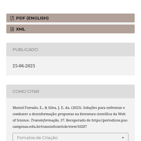
PDF (ENGLISH)
XML
PUBLICADO
25-06-2025
COMO CITAR
Muriel-Torrado, E., & Silva, J. E. da. (2025). Soluções para enfrentar e
combater a desinformação: propostas na literatura científica da Web
of Science.
Transinformação
,
37
. Recuperado de https://periodicos.puc-
campinas.edu.br/transinfo/article/view/10287
Fomatos de Citação