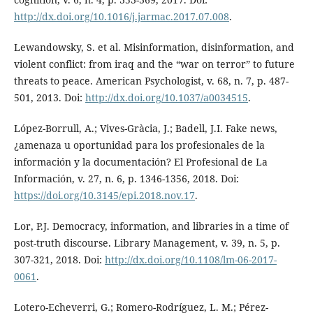
http://dx.doi.org/10.1016/j.jarmac.2017.07.008
.
Lewandowsky, S. et al. Misinformation, disinformation, and
violent conflict: from iraq and the “war on terror” to future
threats to peace. American Psychologist, v. 68, n. 7, p. 487-
501, 2013. Doi:
http://dx.doi.org/10.1037/a0034515
.
López-Borrull, A.; Vives-Gràcia, J.; Badell, J.I. Fake news,
¿amenaza u oportunidad para los profesionales de la
información y la documentación? El Profesional de La
Información, v. 27, n. 6, p. 1346-1356, 2018. Doi:
https://doi.org/10.3145/epi.2018.nov.17
.
Lor, P.J. Democracy, information, and libraries in a time of
post-truth discourse. Library Management, v. 39, n. 5, p.
307-321, 2018. Doi:
http://dx.doi.org/10.1108/lm-06-2017-
0061
.
Lotero-Echeverri, G.; Romero-Rodríguez, L. M.; Pérez-