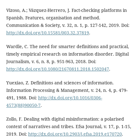
Vizoso, A.; Vázquez-Herrero, J. Fact-checking platforms in
Spanish. Features, organisation and method.
Communication & Society, v. 32, n. 1, p. 127-142, 2019. Doi:
http://dx.doi.org/10.15581/003.32.37819
.
Wardle, C. The need for smarter definitions and practical,
timely empirical research on information disorder. Digital
Journalism, v. 6, n. 8, p. 951-963, 2018. Doi:
http://dx.doi.org/10.1080/21670811.2018.1502047
.
Yuexiao, Z. Definitions and sciences of information.
Information Processing & Management, v. 24, n. 4, p. 479-
491, 1988. Doi:
http://dx.doi.org/10.1016/0306-
4573(88)90050-7
.
Zollo, F. Dealing with digital misinformation: a polarised
context of narratives and tribes. Efsa Journal, v. 17, p. 1-15,
2019. Doi:
http://dx.doi.org/10.2903/j.efsa.2019.e170720
.