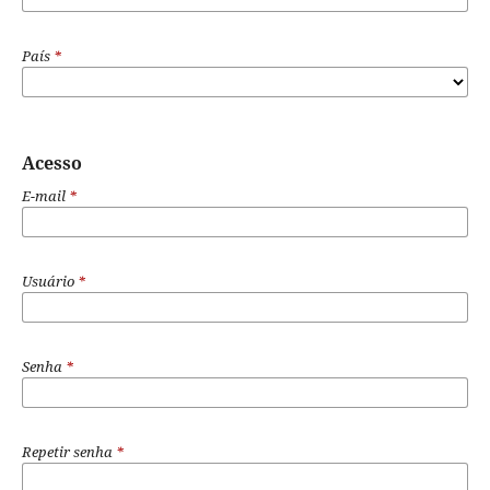
País
*
Acesso
E-mail
*
Usuário
*
Senha
*
Repetir senha
*