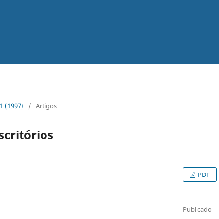
11 (1997)
/
Artigos
scritórios
PDF
Publicado