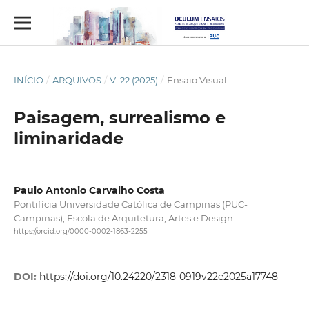
INÍCIO
/
ARQUIVOS
/
V. 22 (2025)
/
Ensaio Visual
Paisagem, surrealismo e
liminaridade
Paulo Antonio Carvalho Costa
Pontifícia Universidade Católica de Campinas (PUC-
Campinas), Escola de Arquitetura, Artes e Design.
https://orcid.org/0000-0002-1863-2255
DOI:
https://doi.org/10.24220/2318-0919v22e2025a17748