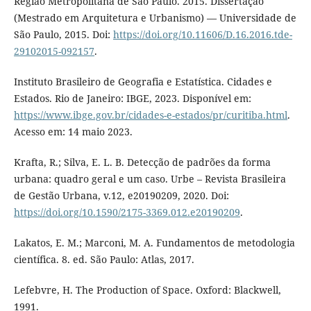
Região Metropolitana de São Paulo. 2015. Dissertação
(Mestrado em Arquitetura e Urbanismo) — Universidade de
São Paulo, 2015. Doi:
https://doi.org/10.11606/D.16.2016.tde-
29102015-092157
.
Instituto Brasileiro de Geografia e Estatística. Cidades e
Estados. Rio de Janeiro: IBGE, 2023. Disponível em:
https://www.ibge.gov.br/cidades-e-estados/pr/curitiba.html
.
Acesso em: 14 maio 2023.
Krafta, R.; Silva, E. L. B. Detecção de padrões da forma
urbana: quadro geral e um caso. Urbe – Revista Brasileira
de Gestão Urbana, v.12, e20190209, 2020. Doi:
https://doi.org/10.1590/2175-3369.012.e20190209
.
Lakatos, E. M.; Marconi, M. A. Fundamentos de metodologia
científica. 8. ed. São Paulo: Atlas, 2017.
Lefebvre, H. The Production of Space. Oxford: Blackwell,
1991.