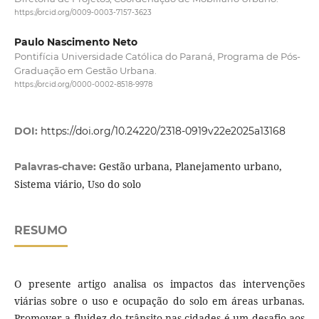
https://orcid.org/0009-0003-7157-3623
Paulo Nascimento Neto
Pontifícia Universidade Católica do Paraná, Programa de Pós-
Graduação em Gestão Urbana.
https://orcid.org/0000-0002-8518-9978
DOI:
https://doi.org/10.24220/2318-0919v22e2025a13168
Gestão urbana, Planejamento urbano,
Palavras-chave:
Sistema viário, Uso do solo
RESUMO
O presente artigo analisa os impactos das intervenções
viárias sobre o uso e ocupação do solo em áreas urbanas.
Promover a fluidez do trânsito nas cidades é um desafio aos