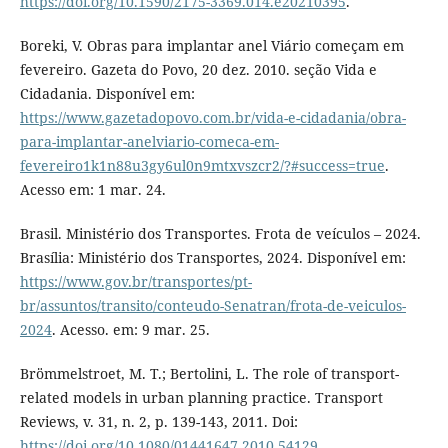
https://doi.org/10.1590/2175-3369.014.e20210395
.
Boreki, V. Obras para implantar anel Viário começam em
fevereiro. Gazeta do Povo, 20 dez. 2010. seção Vida e
Cidadania. Disponível em:
https://www.gazetadopovo.com.br/vida-e-cidadania/obra-
para-implantar-anelviario-comeca-em-
fevereiro1k1n88u3gy6ul0n9mtxvszcr2/?#success=true
.
Acesso em: 1 mar. 24.
Brasil. Ministério dos Transportes. Frota de veículos – 2024.
Brasília: Ministério dos Transportes, 2024. Disponível em:
https://www.gov.br/transportes/pt-
br/assuntos/transito/conteudo-Senatran/frota-de-veiculos-
2024
. Acesso. em: 9 mar. 25.
Brömmelstroet, M. T.; Bertolini, L. The role of transport-
related models in urban planning practice. Transport
Reviews, v. 31, n. 2, p. 139-143, 2011. Doi:
https://doi.org/10.1080/01441647.2010.54129
.