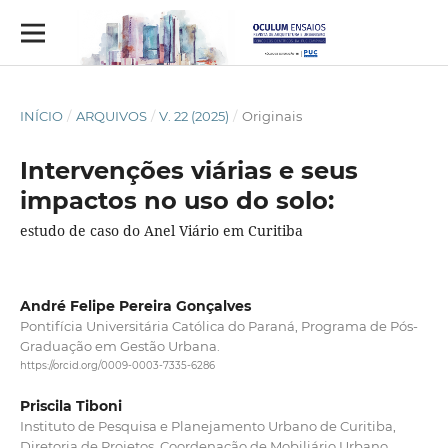
INÍCIO
/
ARQUIVOS
/
V. 22 (2025)
/
Originais
Intervenções viárias e seus
impactos no uso do solo:
estudo de caso do Anel Viário em Curitiba
André Felipe Pereira Gonçalves
Pontifícia Universitária Católica do Paraná, Programa de Pós-
Graduação em Gestão Urbana.
https://orcid.org/0009-0003-7335-6286
Priscila Tiboni
Instituto de Pesquisa e Planejamento Urbano de Curitiba,
Diretoria de Projetos, Coordenação de Mobiliário Urbano.