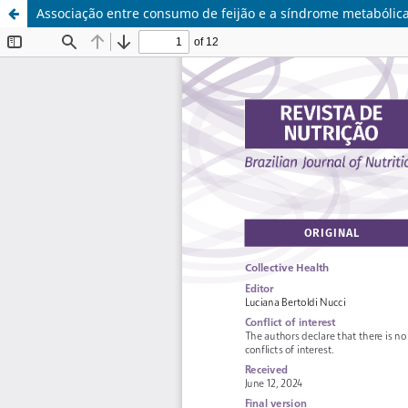
Associação entre consumo de feijão e a síndrome metabólic