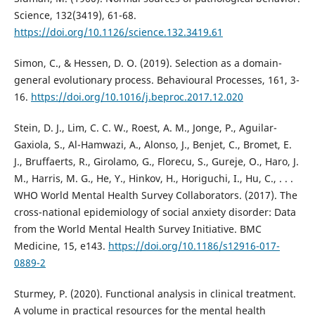
Science, 132(3419), 61-68.
https://doi.org/10.1126/science.132.3419.61
Simon, C., & Hessen, D. O. (2019). Selection as a domain-
general evolutionary process. Behavioural Processes, 161, 3-
16.
https://doi.org/10.1016/j.beproc.2017.12.020
Stein, D. J., Lim, C. C. W., Roest, A. M., Jonge, P., Aguilar-
Gaxiola, S., Al-Hamwazi, A., Alonso, J., Benjet, C., Bromet, E.
J., Bruffaerts, R., Girolamo, G., Florecu, S., Gureje, O., Haro, J.
M., Harris, M. G., He, Y., Hinkov, H., Horiguchi, I., Hu, C., . . .
WHO World Mental Health Survey Collaborators. (2017). The
cross-national epidemiology of social anxiety disorder: Data
from the World Mental Health Survey Initiative. BMC
Medicine, 15, e143.
https://doi.org/10.1186/s12916-017-
0889-2
Sturmey, P. (2020). Functional analysis in clinical treatment.
A volume in practical resources for the mental health