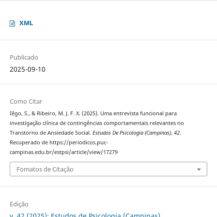
XML
Publicado
2025-09-10
Como Citar
Iêgo, S., & Ribeiro, M. J. F. X. (2025). Uma entrevista funcional para
investigação clínica de contingências comportamentais relevantes no
Transtorno de Ansiedade Social.
Estudos De Psicologia (Campinas)
,
42
.
Recuperado de https://periodicos.puc-
campinas.edu.br/estpsi/article/view/17279
Fomatos de Citação
Edição
v. 42 (2025): Estudos de Psicologia (Campinas)