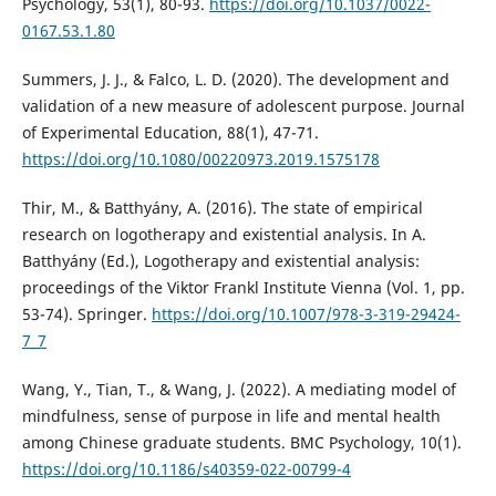
Psychology, 53(1), 80-93.
https://doi.org/10.1037/0022-
0167.53.1.80
Summers, J. J., & Falco, L. D. (2020). The development and
validation of a new measure of adolescent purpose. Journal
of Experimental Education, 88(1), 47-71.
https://doi.org/10.1080/00220973.2019.1575178
Thir, M., & Batthyány, A. (2016). The state of empirical
research on logotherapy and existential analysis. In A.
Batthyány (Ed.), Logotherapy and existential analysis:
proceedings of the Viktor Frankl Institute Vienna (Vol. 1, pp.
53-74). Springer.
https://doi.org/10.1007/978-3-319-29424-
7_7
Wang, Y., Tian, T., & Wang, J. (2022). A mediating model of
mindfulness, sense of purpose in life and mental health
among Chinese graduate students. BMC Psychology, 10(1).
https://doi.org/10.1186/s40359-022-00799-4