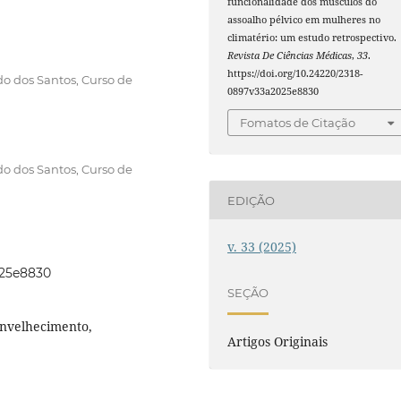
funcionalidade dos músculos do
assoalho pélvico em mulheres no
climatério: um estudo retrospectivo.
Revista De Ciências Médicas
,
33
.
https://doi.org/10.24220/2318-
do dos Santos, Curso de
0897v33a2025e8830
Fomatos de Citação
do dos Santos, Curso de
EDIÇÃO
v. 33 (2025)
025e8830
SEÇÃO
Envelhecimento,
Artigos Originais