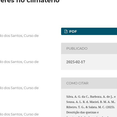
eres no climatério
PDF
do dos Santos, Curso de
PUBLICADO
2025-02-17
do dos Santos, Curso de
COMO CITAR
do dos Santos, Curso de
Silva, A. G. da C., Barboza, A. de J., e
Sousa, A. L. R. d, Maciel, B. M. A. M.,
Ribeiro, T. G., & Salata, M. C. (2025).
Descrição das queixas e
do dos Santos, Curso de