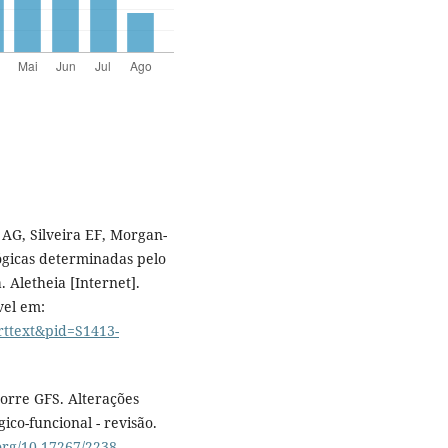
AG, Silveira EF, Morgan-
ógicas determinadas pelo
. Aletheia [Internet].
vel em:
arttext&pid=S1413-
orre GFS. Alterações
gico-funcional - revisão.
.org/10.17267/2238-