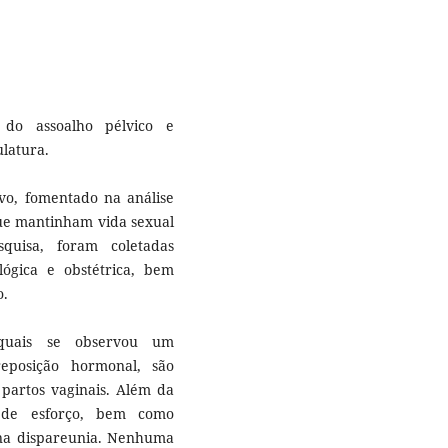
 do assoalho pélvico e
latura.
ivo, fomentado na análise
que mantinham vida sexual
quisa, foram coletadas
ológica e obstétrica, bem
o.
 quais se observou um
posição hormonal, são
 partos vaginais. Além da
a de esforço, bem como
 na dispareunia. Nenhuma