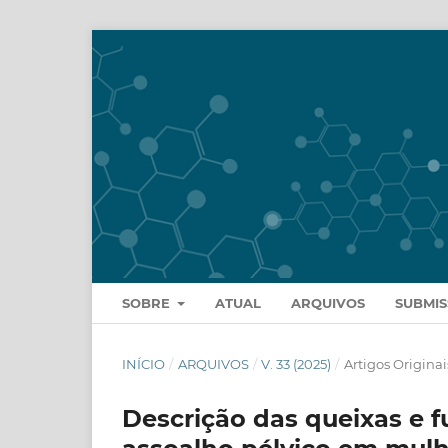
SOBRE
ATUAL
ARQUIVOS
SUBMI
INÍCIO
/
ARQUIVOS
/
V. 33 (2025)
/
Artigos Originai
Descrição das queixas e 