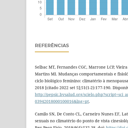
REFERÊNCIAS
Selbac MT, Fernandes CGC, Marrone LCP, Vieira 
Martins MI. Mudanças comportamentais e fisiol
ciclo biológico feminino: climatério à menopausa
2018 [citado 2022 set 5];51(1-2):177-190. Disponí
http://pepsic.bvsalud.org/scielo.php?script=sci_
03942018000100016&lng=pt
.
Camilo SN, De Conto CL, Carneiro Nunes EF, Lat
sexuais no climatério do ponto de vista cinesioló
Rev Pesq Fisio. 2019;9(4):532-38. doi:
https://doi