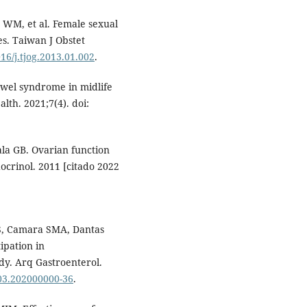
 WM, et al. Female sexual
tes. Taiwan J Obstet
016/j.tjog.2013.01.002
.
wel syndrome in midlife
th. 2021;7(4). doi:
ala GB. Ovarian function
ocrinol. 2011 [citado 2022
WS, Camara SMA, Dantas
ipation in
y. Arq Gastroenterol.
803.202000000-36
.