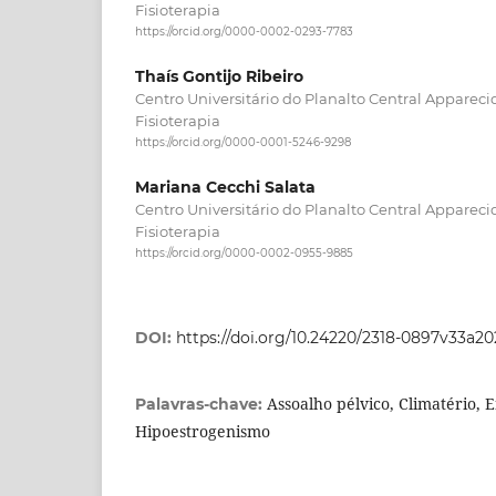
Fisioterapia
https://orcid.org/0000-0002-0293-7783
Thaís Gontijo Ribeiro
Centro Universitário do Planalto Central Appareci
Fisioterapia
https://orcid.org/0000-0001-5246-9298
Mariana Cecchi Salata
Centro Universitário do Planalto Central Appareci
Fisioterapia
https://orcid.org/0000-0002-0955-9885
DOI:
https://doi.org/10.24220/2318-0897v33a2
Assoalho pélvico, Climatério, 
Palavras-chave:
Hipoestrogenismo