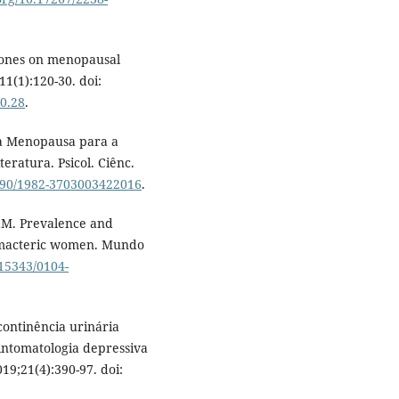
ones on menopausal
11(1):120-30. doi:
0.28
.
da Menopausa para a
eratura. Psicol. Ciênc.
1590/1982-3703003422016
.
EM. Prevalence and
climacteric women. Mundo
.15343/0104-
continência urinária
intomatologia depressiva
19;21(4):390-97. doi: