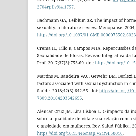
2704rpf.v9i4.1757
.
Bachmann GA, Leiblum SR. The impact of horm
sexuality: a literature review. Menopause. 2004;
https://doi.org/10.1097/01.GME.0000075502.6023
Crema IL, Tilio R, Campos MTA. Repercussões 
Sexualidade de Idosas: Revisão Integrativa da Lit
Prof. 2017;37(3):753-69. doi:
https://doi.org/10.
Martins M, Bandeira VAC, Gewehr DM, Berlezi 
factors associated with sexual dysfunction in 
Saúde. 2018;42(3):642-55. doi:
https://doi.org/10
7809.20184203642655
.
Alencar-Cruz JM, Lira-Lisboa L. O impacto da in
sobre a qualidade de vida e sua relação com a s
e ansiedade em mulheres. Rev. Salud Pública. 20
https://doi.org/10.15446/rsap.V21n4.50016
.