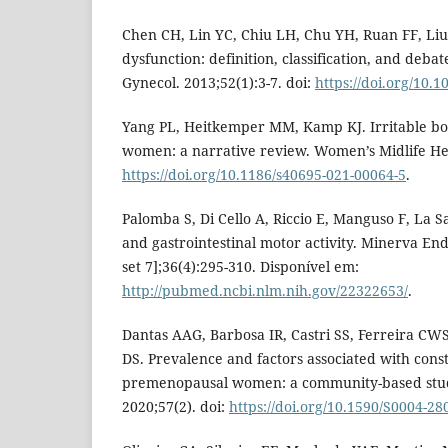
Chen CH, Lin YC, Chiu LH, Chu YH, Ruan FF, Liu
dysfunction: definition, classification, and deba
Gynecol. 2013;52(1):3-7. doi:
https://doi.org/10.1
Yang PL, Heitkemper MM, Kamp KJ. Irritable bo
women: a narrative review. Women’s Midlife Heal
https://doi.org/10.1186/s40695-021-00064-5
.
Palomba S, Di Cello A, Riccio E, Manguso F, La S
and gastrointestinal motor activity. Minerva End
set 7];36(4):295-310. Disponível em:
http://pubmed.ncbi.nlm.nih.gov/22322653/
.
Dantas AAG, Barbosa IR, Castri SS, Ferreira C
DS. Prevalence and factors associated with const
premenopausal women: a community-based stud
2020;57(2). doi:
https://doi.org/10.1590/S0004-2