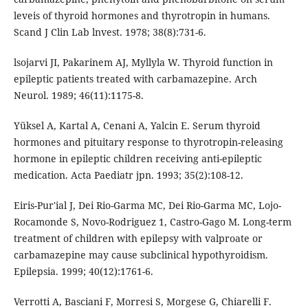
leveis of thyroid hormones and thyrotropin in humans.
Scand J Clin Lab lnvest. 1978; 38(8):731-6.
lsojarvi JI, Pakarinem AJ, Myllyla W. Thyroid function in
epileptic patients treated with carbamazepine. Arch
Neurol. 1989; 46(11):1175-8.
Yüksel A, Kartal A, Cenani A, Yalcin E. Serum thyroid
hormones and pituitary response to thyrotropin­-releasing
hormone in epileptic children receiving anti-epileptic
medication. Acta Paediatr jpn. 1993; 35(2):108-12.
Eiris-Pur'ial J, Dei Rio-Garma MC, Dei Rio-Garma MC, Lojo-
Rocamonde S, Novo-Rodriguez 1, Castro-Gago M. Long-term
treatment of children with epilepsy with valproate or
carbamazepine may cause subclinical hypothyroidism.
Epilepsia. 1999; 40(12):1761-6.
Verrotti A, Basciani F, Morresi S, Morgese G, Chiarelli F.