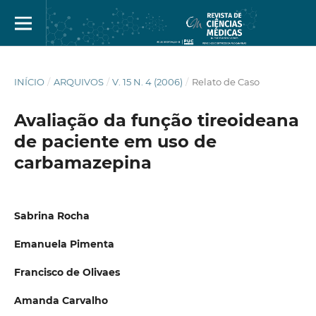
INÍCIO
/
ARQUIVOS
/
V. 15 N. 4 (2006)
/
Relato de Caso
Avaliação da função tireoideana
de paciente em uso de
carbamazepina
Sabrina Rocha
Emanuela Pimenta
Francisco de Olivaes
Amanda Carvalho