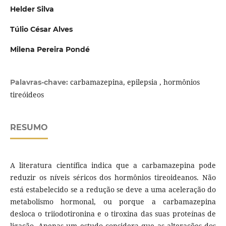
Helder Silva
Túlio César Alves
Milena Pereira Pondé
carbamazepina, epilepsia , hormônios
Palavras-chave:
tireóideos
RESUMO
A literatura científica indica que a carbamazepina pode
reduzir os níveis séricos dos hormônios tireoideanos. Não
está estabelecido se a redução se deve a uma aceleração do
metabolismo hormonal, ou porque a carbamazepina
desloca o triiodotironina e o tiroxina das suas proteínas de
ligação. Apenas um estudo considera que as alterações dos