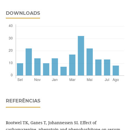
DOWNLOADS
REFERÊNCIAS
Rootwel TK, Ganes T, Johannessen SI. Effect of
carbamazepine, phenytoin and phenobarbitone on serum