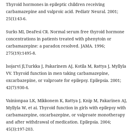
Thyroid hormones in epileptic children receiving
carbamazepine and valproic acid. Pediatr Neural. 2001;
25(1):43-6.
Surks MI, DeaFesi CR. Normal serum free thyroid hormone
concentrations in patients treated with phenytoin or
carbamazepine: a paradox resolved. JAMA. 1996;
275(19):1495-8.
lsojarvi Jl,Turkka J, Pakarinem AJ, Kotila M, Rattya J, Myllyla
VV. Thyroid function in men taking carbamazepine,
oxcarbazepine, or valproate for epilepsy. Epilepsia. 2001;
42(7):930-4.
Vainionpaa LK, Mikkonem K, Rattya J, Knip M, Pakarinen AJ,
Myllyla W, et ai. Thyroid function in girls with epilepsy with
carbamazepine, oxcarbazepine, or valproate monotherapy
and after withdrawal of medication. Epilepsia. 2004;
45(3):197-203.