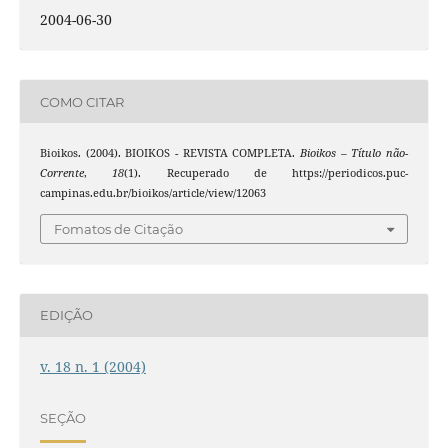
2004-06-30
COMO CITAR
Bioikos. (2004). BIOIKOS - REVISTA COMPLETA.
Bioikos – Título não-
Corrente
,
18
(1). Recuperado de https://periodicos.puc-
campinas.edu.br/bioikos/article/view/12063
Fomatos de Citação
EDIÇÃO
v. 18 n. 1 (2004)
SEÇÃO